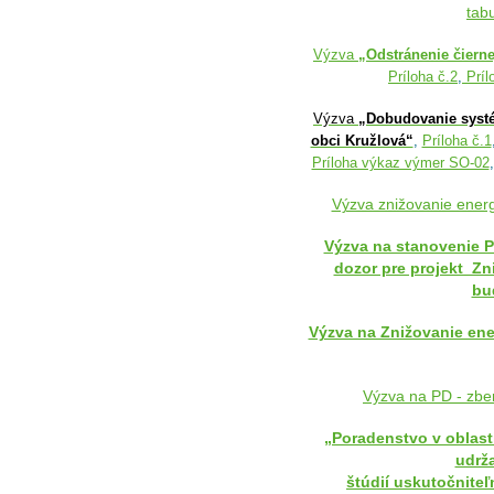
tab
Výzva
„Odstránenie čierne
Príloha č.2
,
Príl
Výzva
„Dobudovanie syst
obci Kružlová“
,
Príloha č.1
Príloha výkaz výmer SO-02
Výzva znižovanie energ
Výzva na stanovenie 
dozor pre projekt_Zn
bu
Výzva na Znižovanie ene
Výzva na PD - zbe
„Poradenstvo v oblast
udrža
štúdií uskutočniteľ