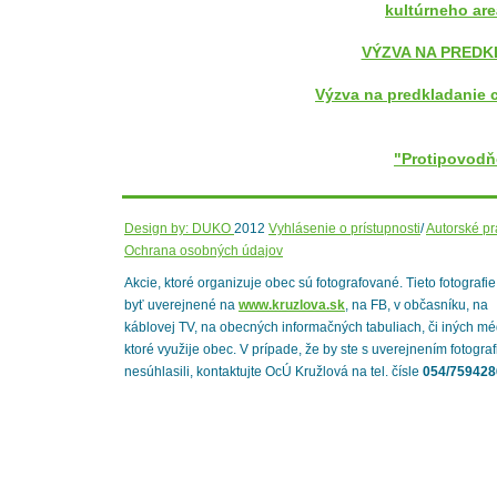
kultúrneho are
VÝZVA NA PREDKL
Výzva na predkladanie 
"Protipovodň
Design by: DUKO
2012
Vyhlásenie o prístupnosti
/
Autorské p
Ochrana osobných údajov
Akcie, ktoré organizuje obec sú fotografované. Tieto fotografi
byť uverejnené na
www.kruzlova.sk
, na FB, v občasníku, na
káblovej TV, na obecných informačných tabuliach, či iných mé
ktoré využije obec. V prípade, že by ste s uverejnením fotograf
nesúhlasili, kontaktujte OcÚ Kružlová na tel. čísle
054/759428