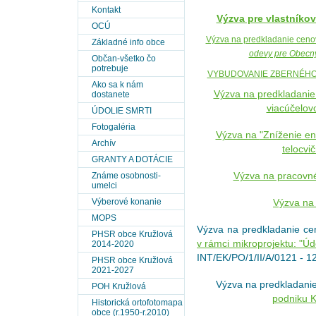
Kontakt
Výzva pre vlastníko
OCÚ
Výzva na predkladanie cen
Základné info obce
odevy pre Obecn
Občan-všetko čo
potrebuje
VYBUDOVANIE ZBERNÉHO
Ako sa k nám
Výzva na predkladani
dostanete
viacúčelov
ÚDOLIE SMRTI
Fotogaléria
Výzva na
"Zníženie en
Archív
telocvi
GRANTY A DOTÁCIE
Známe osobnosti-
Výzva na pracovné
umelci
Výberové konanie
Výzva na 
MOPS
Výzva na predkladanie c
PHSR obce Kružlová
v rámci mikroprojektu: "Úd
2014-2020
INT/EK/PO/1/II/A/0121 - 1
PHSR obce Kružlová
2021-2027
Výzva na predkladani
POH Kružlová
podniku K
Historická ortofotomapa
obce (r.1950-r.2010)