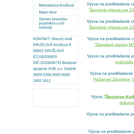
Výzva na predkladanie c
Metostanica Kružlová
Športová výbava pre Zá
Mapy obce
Zámery prevodov
Výzva na predkladanie c
pozemkov a ich
Športová výbava pre Z
hodnoty
Výzva na predkladanie 
KONTAKT: Obecný úrad
"Stavebné úpravy MŠ
KRUŽLOVÁ Kružlová 8
09002 KRUŽLOVÁ
Výzva na predkladanie p
IČO:00330655
vodovodu
DIČ:2020808735 Bankové
spojenie VUB, a.s. Svidník
Výzva na predkladanie
SK09 0200 0000 0000
Požiarnej Zbrojnice,
1892 3612
Výzva
"Športovo-Kult
dokume
Výzva na predkladanie p
Výzva na predkladanie 