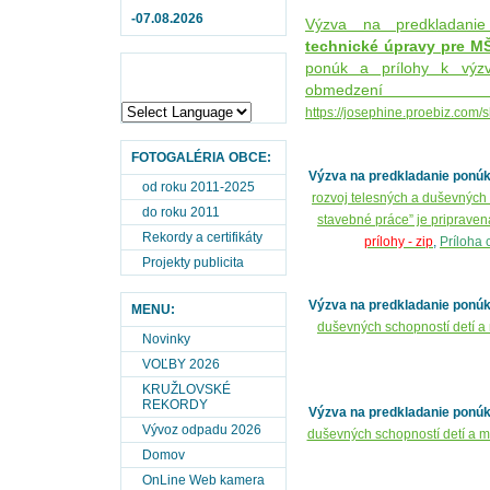
-07.08.2026
Výzva na predkladan
technické úpravy pre MŠ
ponúk a prílohy k výz
obmedzen
https://josephine.proebiz.com
FOTOGALÉRIA OBCE:
Výzva na predkladanie ponú
od roku 2011-2025
rozvoj telesných a duševných 
do roku 2011
stavebné práce” je pripraven
Rekordy a certifikáty
prílohy -
zip
,
Príloha 
Projekty publicita
Výzva na predkladanie ponúk
MENU:
duševných schopností detí a
Novinky
VOĽBY 2026
KRUŽLOVSKÉ
REKORDY
Výzva na predkladanie ponúk
Vývoz odpadu 2026
duševných schopností detí a ml
Domov
OnLine Web kamera