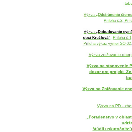
tab
Výzva
„Odstránenie čierne
Príloha č.2
,
Príl
Výzva
„Dobudovanie syst
obci Kružlová“
,
Príloha č.1
Príloha výkaz výmer SO-02
Výzva znižovanie energ
Výzva na stanovenie 
dozor pre projekt_Zn
bu
Výzva na Znižovanie ene
Výzva na PD - zbe
„Poradenstvo v oblast
udrža
štúdií uskutočniteľ