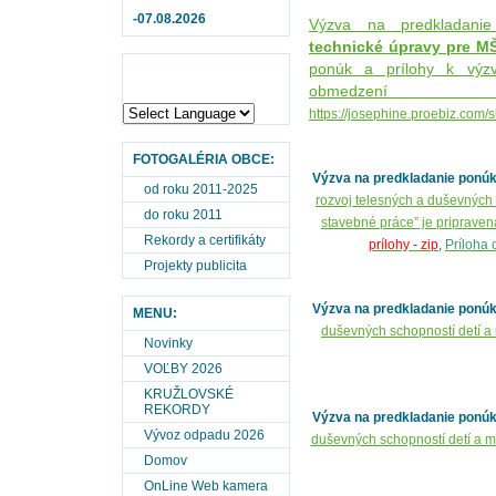
-07.08.2026
Výzva na predkladan
technické úpravy pre MŠ
ponúk a prílohy k výz
obmedzen
https://josephine.proebiz.com
FOTOGALÉRIA OBCE:
Výzva na predkladanie ponú
od roku 2011-2025
rozvoj telesných a duševných 
do roku 2011
stavebné práce” je pripraven
Rekordy a certifikáty
prílohy -
zip
,
Príloha 
Projekty publicita
Výzva na predkladanie ponúk
MENU:
duševných schopností detí a
Novinky
VOĽBY 2026
KRUŽLOVSKÉ
REKORDY
Výzva na predkladanie ponúk
Vývoz odpadu 2026
duševných schopností detí a ml
Domov
OnLine Web kamera