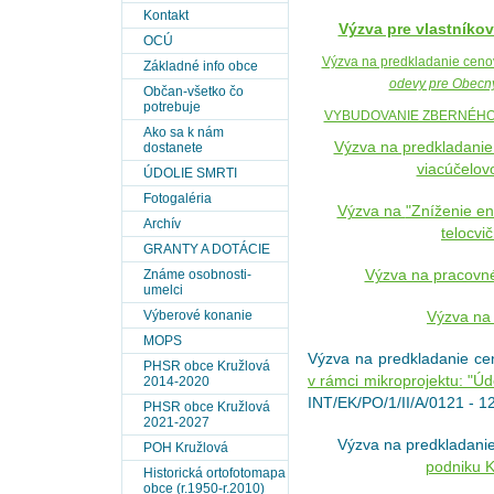
Kontakt
Výzva pre vlastníko
OCÚ
Výzva na predkladanie cen
Základné info obce
odevy pre Obecn
Občan-všetko čo
potrebuje
VYBUDOVANIE ZBERNÉHO
Ako sa k nám
Výzva na predkladani
dostanete
viacúčelov
ÚDOLIE SMRTI
Fotogaléria
Výzva na
"Zníženie en
Archív
telocvi
GRANTY A DOTÁCIE
Známe osobnosti-
Výzva na pracovné
umelci
Výberové konanie
Výzva na 
MOPS
Výzva na predkladanie c
PHSR obce Kružlová
v rámci mikroprojektu: "Úd
2014-2020
INT/EK/PO/1/II/A/0121 - 1
PHSR obce Kružlová
2021-2027
Výzva na predkladani
POH Kružlová
podniku K
Historická ortofotomapa
obce (r.1950-r.2010)