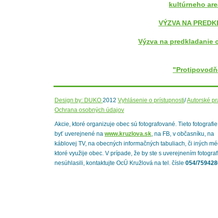
kultúrneho are
VÝZVA NA PREDKL
Výzva na predkladanie 
"Protipovodň
Design by: DUKO
2012
Vyhlásenie o prístupnosti
/
Autorské p
Ochrana osobných údajov
Akcie, ktoré organizuje obec sú fotografované. Tieto fotografi
byť uverejnené na
www.kruzlova.sk
, na FB, v občasníku, na
káblovej TV, na obecných informačných tabuliach, či iných mé
ktoré využije obec. V prípade, že by ste s uverejnením fotograf
nesúhlasili, kontaktujte OcÚ Kružlová na tel. čísle
054/759428