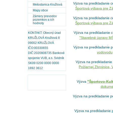
Výzva na predkladanie c
Metostanica Kružlová
Športová výbava pre Zá
Mapy obce
Zámery prevodov
Výzva na predkladanie c
pozemkov a ich
Športová výbava pre Z
hodnoty
Výzva na predkladanie 
KONTAKT: Obecný úrad
"Stavebné úpravy MŠ
KRUŽLOVÁ Kružlová 8
09002 KRUŽLOVÁ
Výzva na predkladanie p
IČO:00330655
vodovodu
DIČ:2020808735 Bankové
spojenie VUB, a.s. Svidník
Výzva na predkladanie
SK09 0200 0000 0000
Požiarnej Zbrojnice,
1892 3612
Výzva
"Športovo-Kult
dokume
Výzva na predkladanie p
Výzva na predkladanie 