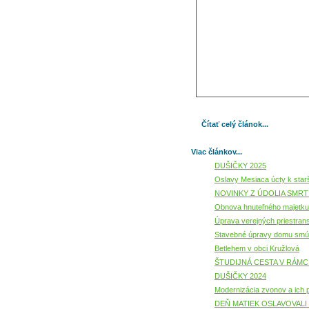
Čítať celý článok...
Viac článkov...
DUŠIČKY 2025
Oslavy Mesiaca úcty k star
NOVINKY Z ÚDOLIA SMRT
Obnova hnuteľného majetku 
Úprava verejných priestrans
Stavebné úpravy domu smút
Betlehem v obci Kružlová
ŠTUDIJNÁ CESTA V RÁMC
DUŠIČKY 2024
Modernizácia zvonov a ich
DEŇ MATIEK OSLAVOVALI