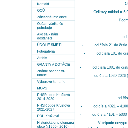
- Cena 
Kontakt
OCÚ
- Celkový náklad = 5 000ks
Základné info obce
Podmi
Občan-všetko čo
potrebuje
Ako sa k nám
- od čísl
dostanete
ÚDOLIE SMRTI
- od čísla 21 do čísla 1
Fotogaléria
- od čísla 101 do čísl
Archív
GRANTY A DOTÁCIE
- od čísla 1001 do čísla 
Známe osobnosti-
umelci
- od čísla 1920-2026 (ro
Výberové konanie
MOPS
PHSR obce Kružlová
- od čísla 4
2014-2020
PHSR obce Kružlová
- od čísla 4021 – 4100 ma
2021-2027
- od čísla 4101 – 5000 ma
POH Kružlová
Historická ortofotomapa
- V prípade nevypredan
obce (r.1950-r.2010)