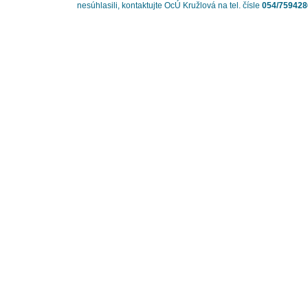
nesúhlasili, kontaktujte OcÚ Kružlová na tel. čísle
054/759428