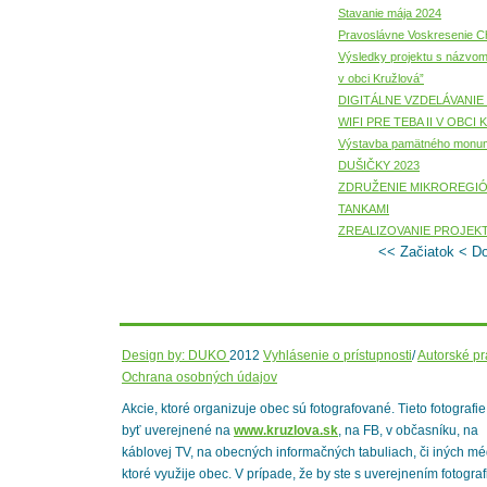
Stavanie mája 2024
Pravoslávne Voskresenie Ch
Výsledky projektu s názvom
v obci Kružlová”
DIGITÁLNE VZDELÁVANIE
WIFI PRE TEBA II V OBCI
Výstavba pamätného monu
DUŠIČKY 2023
ZDRUŽENIE MIKROREGIÓ
TANKAMI
ZREALIZOVANIE PROJEKT
<<
Začiatok
<
D
Design by: DUKO
2012
Vyhlásenie o prístupnosti
/
Autorské p
Ochrana osobných údajov
Akcie, ktoré organizuje obec sú fotografované. Tieto fotografi
byť uverejnené na
www.kruzlova.sk
, na FB, v občasníku, na
káblovej TV, na obecných informačných tabuliach, či iných mé
ktoré využije obec. V prípade, že by ste s uverejnením fotograf