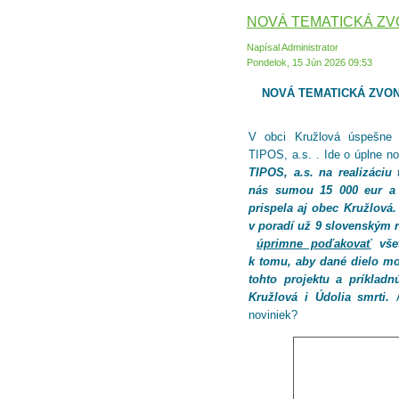
NOVÁ TEMATICKÁ ZV
Napísal Administrator
Pondelok, 15 Jún 2026 09:53
NOVÁ TEMATICKÁ ZVON
V obci Kružlová úspešne z
TIPOS, a.s. . Ide o úplne n
TIPOS, a.s. na realizáciu 
nás sumou 15 000 eur a 
prispela aj obec Kružlová.
v poradí už 9 slovenským 
úprimne poďakovať
všet
k tomu, aby dané dielo mo
tohto projektu a príklad
Kružlová i Údolia smrti.
noviniek?