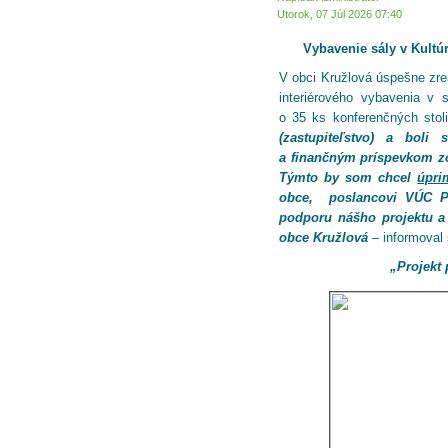
Utorok, 07 Júl 2026 07:40
Vybavenie sály v Kult
V obci Kružlová úspešne zrea
interiérového vybavenia v 
o 35 ks konferenčných stol
(zastupiteľstvo) a bol
a finančným príspevkom zo
Týmto by som chcel
úpri
obce, poslancovi VÚC Pr
podporu nášho projektu a 
obce Kružlová
– informoval
„Projekt