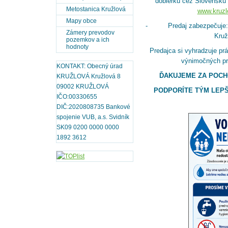
dobierku cez Slovenskú 
Metostanica Kružlová
www.kruzl
Mapy obce
- Predaj zabezpečuje: Tur
Zámery prevodov
Kruž
pozemkov a ich
hodnoty
Predajca si vyhradzuje prá
výnimočných pr
KONTAKT: Obecný úrad
ĎAKUJEME ZA POCH
KRUŽLOVÁ Kružlová 8
09002 KRUŽLOVÁ
PODPORÍTE TÝM LEPŠ
IČO:00330655
DIČ:2020808735 Bankové
spojenie VUB, a.s. Svidník
SK09 0200 0000 0000
1892 3612