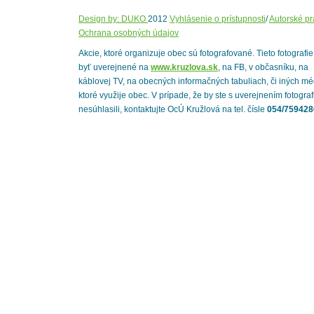
Design by: DUKO
2012
Vyhlásenie o prístupnosti
/
Autorské p
Ochrana osobných údajov
Akcie, ktoré organizuje obec sú fotografované. Tieto fotografi
byť uverejnené na
www.kruzlova.sk
, na FB, v občasníku, na
káblovej TV, na obecných informačných tabuliach, či iných mé
ktoré využije obec. V prípade, že by ste s uverejnením fotograf
nesúhlasili, kontaktujte OcÚ Kružlová na tel. čísle
054/759428