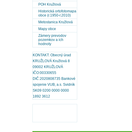
POH Kružlová
Historická ortofotomapa
obce (r.1950-r.2010)
Metostanica Kružlová
Mapy obce
Zámery prevodov
pozemkov a ich
hodnoty
KONTAKT: Obecný úrad
KRUŽLOVÁ Kružlová 8
09002 KRUŽLOVÁ
IČO:00330655
DIČ:2020808735 Bankové
spojenie VUB, a.s. Svidník
SK09 0200 0000 0000
1892 3612