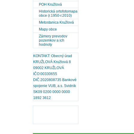
POH Kružlová
Historická ortofotomapa
obce (r.1950-r.2010)
Metostanica Kružlová
Mapy obce
Zámery prevodov
pozemkov a ich
hodnoty
KONTAKT: Obecný úrad
KRUŽLOVÁ Kružlová 8
09002 KRUŽLOVÁ
IČO:00330655
DIČ:2020808735 Bankové
spojenie VUB, a.s. Svidník
SK09 0200 0000 0000
1892 3612