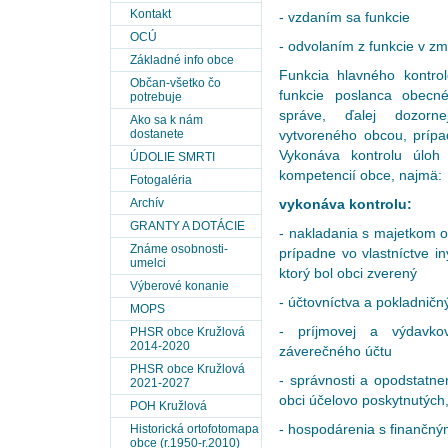
Kontakt
- vzdaním sa funkcie
OCÚ
- odvolaním z funkcie v z
Základné info obce
Funkcia hlavného kontro
Občan-všetko čo
funkcie poslanca obecnéh
potrebuje
správe, ďalej dozorne
Ako sa k nám
dostanete
vytvoreného
obcou, príp
Vykonáva kontrolu úloh
ÚDOLIE SMRTI
kompetencií obce, najmä:
Fotogaléria
Archív
vykonáva kontrolu:
GRANTY A DOTÁCIE
- nakladania s majetkom o
Známe osobnosti-
prípadne vo vlastníctve i
umelci
ktorý bol obci zverený
Výberové konanie
- účtovníctva a pokladnič
MOPS
- príjmovej a výdavko
PHSR obce Kružlová
2014-2020
záverečného účtu
PHSR obce Kružlová
- správnosti a opodstatne
2021-2027
obci účelovo poskytnutých,
POH Kružlová
- hospodárenia s finančný
Historická ortofotomapa
obce (r.1950-r.2010)