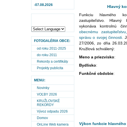
-07.08.2026
Hlavný ko
Funkciu hlavného ko
zastupiteľstvo. Hlavný
vykonáva kontrolnú činn
obecnému zastupiteľstvu
správu o svojej činnosti.
J
FOTOGALÉRIA OBCE:
27/2006, zo dňa 26.03.2
od roku 2011-2025
Kružlová schválený:
do roku 2011
Meno a priezvisko
Rekordy a certifikáty
Bydlisko
: Svid
Projekty publicita
Funkčné obdobie
: 20
MENU:
Novinky
VOĽBY 2026
KRUŽLOVSKÉ
REKORDY
Vývoz odpadu 2026
Domov
Výkon funkcie hlavného 
OnLine Web kamera