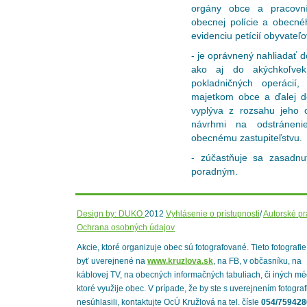
orgány obce a pracovn
obecnej polície a obecné
evidenciu petícií obyvateľo
- je oprávnený nahliadať 
ako aj do akýchkoľvek
pokladničných operácií,
majetkom obce a ďalej do
vyplýva z rozsahu jeho
návrhmi na odstránenie
obecnému zastupiteľstvu.
- zúčastňuje sa zasadnu
poradným.
Design by: DUKO
2012
Vyhlásenie o prístupnosti
/
Autorské p
Ochrana osobných údajov
Akcie, ktoré organizuje obec sú fotografované. Tieto fotografi
byť uverejnené na
www.kruzlova.sk
, na FB, v občasníku, na
káblovej TV, na obecných informačných tabuliach, či iných mé
ktoré využije obec. V prípade, že by ste s uverejnením fotograf
nesúhlasili, kontaktujte OcÚ Kružlová na tel. čísle
054/759428