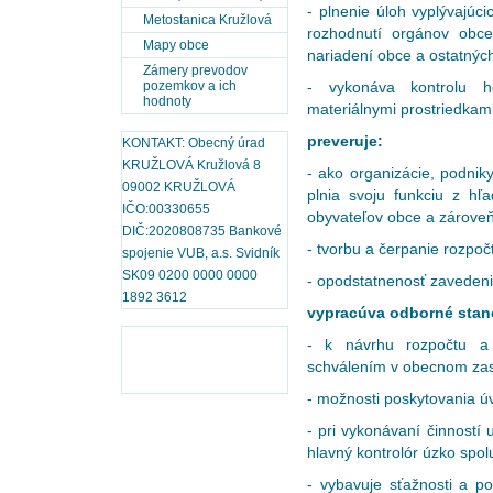
- plnenie úloh vyplývajú
Metostanica Kružlová
rozhodnutí orgánov obc
Mapy obce
nariadení obce a ostatnýc
Zámery prevodov
pozemkov a ich
- vykonáva kontrolu h
hodnoty
materiálnymi prostriedkam
preveruje:
KONTAKT: Obecný úrad
KRUŽLOVÁ Kružlová 8
- ako organizácie, podniky
09002 KRUŽLOVÁ
plnia svoju funkciu z hľa
IČO:00330655
obyvateľov obce a zároveň
DIČ:2020808735 Bankové
- tvorbu a čerpanie rozpoč
spojenie VUB, a.s. Svidník
SK09 0200 0000 0000
- opodstatnenosť zavedeni
1892 3612
vypracúva odborné stan
- k návrhu rozpočtu a
schválením v obecnom zas
- možnosti poskytovania ú
- pri vykonávaní činností
hlavný kontrolór úzko sp
- vybavuje sťažnosti a p