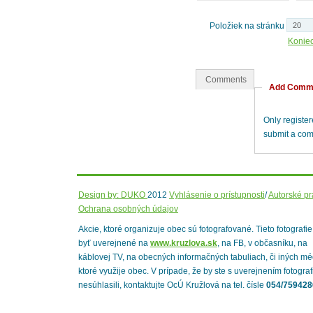
Položiek na stránku
Konie
Comments
Add Comm
Only registe
submit a co
Design by: DUKO
2012
Vyhlásenie o prístupnosti
/
Autorské p
Ochrana osobných údajov
Akcie, ktoré organizuje obec sú fotografované. Tieto fotografi
byť uverejnené na
www.kruzlova.sk
, na FB, v občasníku, na
káblovej TV, na obecných informačných tabuliach, či iných mé
ktoré využije obec. V prípade, že by ste s uverejnením fotograf
nesúhlasili, kontaktujte OcÚ Kružlová na tel. čísle
054/759428