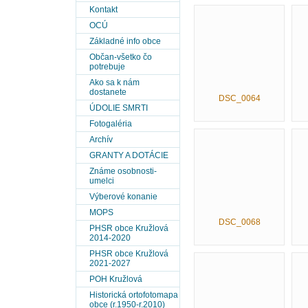
Kontakt
OCÚ
Základné info obce
Občan-všetko čo
potrebuje
Ako sa k nám
dostanete
DSC_0064
ÚDOLIE SMRTI
Fotogaléria
Archív
GRANTY A DOTÁCIE
Známe osobnosti-
umelci
Výberové konanie
MOPS
DSC_0068
PHSR obce Kružlová
2014-2020
PHSR obce Kružlová
2021-2027
POH Kružlová
Historická ortofotomapa
obce (r.1950-r.2010)