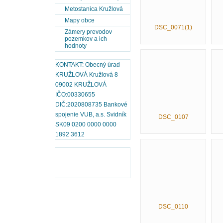
Metostanica Kružlová
Mapy obce
DSC_0071(1)
Zámery prevodov
pozemkov a ich
hodnoty
KONTAKT: Obecný úrad
KRUŽLOVÁ Kružlová 8
09002 KRUŽLOVÁ
IČO:00330655
DIČ:2020808735 Bankové
spojenie VUB, a.s. Svidník
DSC_0107
SK09 0200 0000 0000
1892 3612
DSC_0110