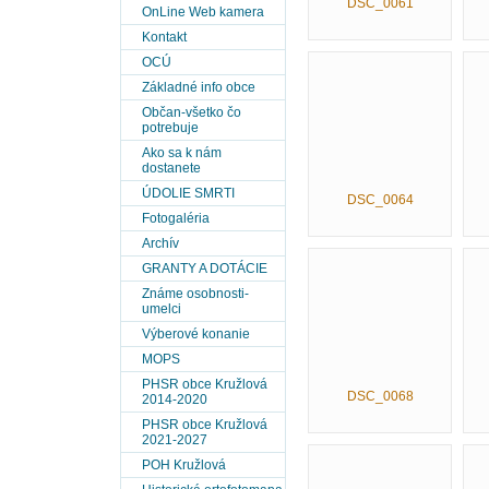
DSC_0061
OnLine Web kamera
Kontakt
OCÚ
Základné info obce
Občan-všetko čo
potrebuje
Ako sa k nám
dostanete
ÚDOLIE SMRTI
DSC_0064
Fotogaléria
Archív
GRANTY A DOTÁCIE
Známe osobnosti-
umelci
Výberové konanie
MOPS
PHSR obce Kružlová
DSC_0068
2014-2020
PHSR obce Kružlová
2021-2027
POH Kružlová