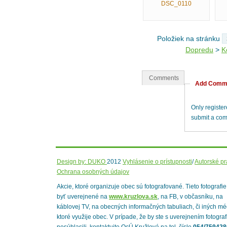
DSC_0110
Položiek na stránku
Dopredu
>
K
Comments
Add Comm
Only registe
submit a co
Design by: DUKO
2012
Vyhlásenie o prístupnosti
/
Autorské p
Ochrana osobných údajov
Akcie, ktoré organizuje obec sú fotografované. Tieto fotografi
byť uverejnené na
www.kruzlova.sk
, na FB, v občasníku, na
káblovej TV, na obecných informačných tabuliach, či iných mé
ktoré využije obec. V prípade, že by ste s uverejnením fotograf