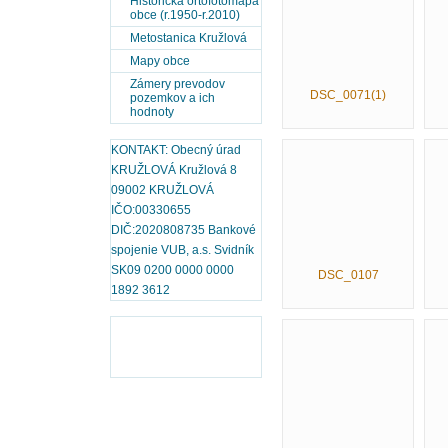
Historická ortofotomapa
obce (r.1950-r.2010)
Metostanica Kružlová
Mapy obce
Zámery prevodov
DSC_0071(1)
pozemkov a ich
hodnoty
KONTAKT: Obecný úrad
KRUŽLOVÁ Kružlová 8
09002 KRUŽLOVÁ
IČO:00330655
DIČ:2020808735 Bankové
spojenie VUB, a.s. Svidník
SK09 0200 0000 0000
DSC_0107
1892 3612