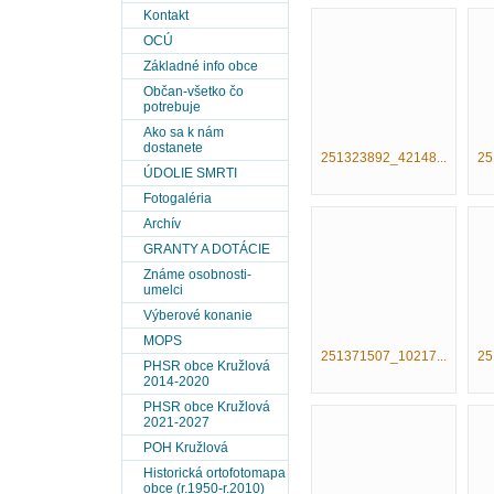
Kontakt
OCÚ
Základné info obce
Občan-všetko čo
potrebuje
Ako sa k nám
dostanete
251323892_42148...
25
ÚDOLIE SMRTI
Fotogaléria
Archív
GRANTY A DOTÁCIE
Známe osobnosti-
umelci
Výberové konanie
MOPS
251371507_10217...
25
PHSR obce Kružlová
2014-2020
PHSR obce Kružlová
2021-2027
POH Kružlová
Historická ortofotomapa
obce (r.1950-r.2010)