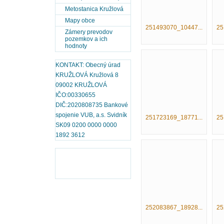
Metostanica Kružlová
Mapy obce
251493070_10447...
25
Zámery prevodov
pozemkov a ich
hodnoty
KONTAKT: Obecný úrad
KRUŽLOVÁ Kružlová 8
09002 KRUŽLOVÁ
IČO:00330655
DIČ:2020808735 Bankové
spojenie VUB, a.s. Svidník
251723169_18771...
25
SK09 0200 0000 0000
1892 3612
252083867_18928...
25