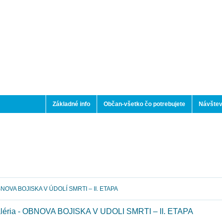
Základné info
Občan-všetko čo potrebujete
Návštev
NOVA BOJISKA V ÚDOLÍ SMRTI – II. ETAPA
léria - OBNOVA BOJISKA V ÚDOLÍ SMRTI – II. ETAPA