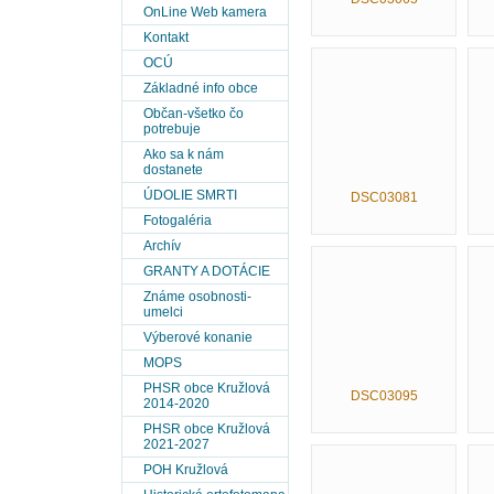
OnLine Web kamera
Kontakt
OCÚ
Základné info obce
Občan-všetko čo
potrebuje
Ako sa k nám
dostanete
ÚDOLIE SMRTI
DSC03081
Fotogaléria
Archív
GRANTY A DOTÁCIE
Známe osobnosti-
umelci
Výberové konanie
MOPS
PHSR obce Kružlová
DSC03095
2014-2020
PHSR obce Kružlová
2021-2027
POH Kružlová