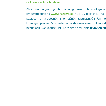
Ochrana osobných údajov
Akcie, ktoré organizuje obec sú fotografované. Tieto fotografi
byť uverejnené na
www.kruzlova.sk
, na FB, v občasníku, na
káblovej TV, na obecných informačných tabuliach, či iných mé
ktoré využije obec. V prípade, že by ste s uverejnením fotograf
nesúhlasili, kontaktujte OcÚ Kružlová na tel. čísle
054/759428