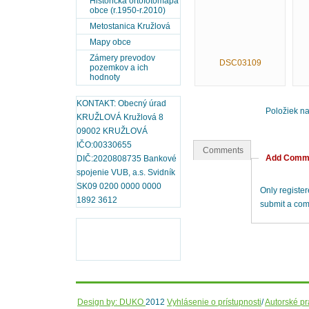
Historická ortofotomapa
obce (r.1950-r.2010)
Metostanica Kružlová
Mapy obce
Zámery prevodov
DSC03109
pozemkov a ich
hodnoty
KONTAKT: Obecný úrad
Položiek n
KRUŽLOVÁ Kružlová 8
09002 KRUŽLOVÁ
IČO:00330655
Comments
Add Comm
DIČ:2020808735 Bankové
spojenie VUB, a.s. Svidník
SK09 0200 0000 0000
Only registe
1892 3612
submit a co
Design by: DUKO
2012
Vyhlásenie o prístupnosti
/
Autorské p