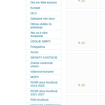
4. (2)
OnLine Web kamera
Kontakt
OCÚ
Základné info obce
Občan-všetko čo
potrebuje
Ako sa k nám
dostanete
ÚDOLIE SMRTI
8. (1)
Fotogaléria
Archív
GRANTY A DOTÁCIE
Známe osobnosti-
umelci
Výberové konanie
MOPS
PHSR obce Kružlová
9. (3)
2014-2020
PHSR obce Kružlová
2021-2027
POH Kružlová