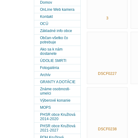
Domov
OnLine Web kamera
Kontakt
3
OCÚ
Základné info obce
Občan-všetko čo
potrebuje
Ako sa k nám
dostanete
ÚDOLIE SMRTI
Fotogaléria
DSCF0227
Archív
GRANTY A DOTÁCIE
Známe osobnosti-
umelci
Výberové konanie
MOPS
PHSR obce Kružlová
2014-2020
PHSR obce Kružlová
DSCF0238
2021-2027
POH Kružlová