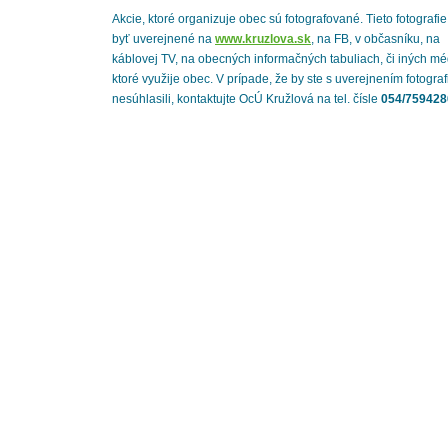
Akcie, ktoré organizuje obec sú fotografované. Tieto fotografi
byť uverejnené na
www.kruzlova.sk
, na FB, v občasníku, na
káblovej TV, na obecných informačných tabuliach, či iných mé
ktoré využije obec. V prípade, že by ste s uverejnením fotograf
nesúhlasili, kontaktujte OcÚ Kružlová na tel. čísle
054/759428