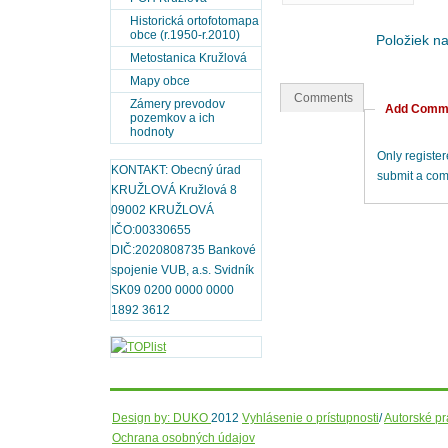
Historická ortofotomapa
obce (r.1950-r.2010)
Položiek n
Metostanica Kružlová
Mapy obce
Comments
Zámery prevodov
Add Comm
pozemkov a ich
hodnoty
Only registe
KONTAKT: Obecný úrad
submit a co
KRUŽLOVÁ Kružlová 8
09002 KRUŽLOVÁ
IČO:00330655
DIČ:2020808735 Bankové
spojenie VUB, a.s. Svidník
SK09 0200 0000 0000
1892 3612
Design by: DUKO
2012
Vyhlásenie o prístupnosti
/
Autorské p
Ochrana osobných údajov