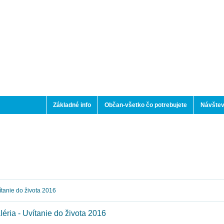
Základné info
Občan-všetko čo potrebujete
Návštev
tanie do života 2016
léria - Uvítanie do života 2016