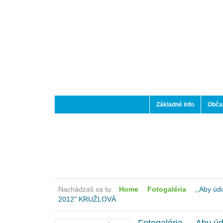
Základné info
Občan
Nachádzaš sa tu:
Home
Fotogaléria
,,Aby údo
2012" KRUŽLOVÁ