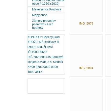
Historická ortofotomapa
obce (r.1950-r.2010)
Metostanica Kružlová
Mapy obce
Zámery prevodov
IMG_5079
pozemkov a ich
hodnoty
KONTAKT: Obecný úrad
KRUŽLOVÁ Kružlová 8
09002 KRUŽLOVÁ
IČO:00330655
DIČ:2020808735 Bankové
spojenie VUB, a.s. Svidník
SK09 0200 0000 0000
IMG_5084
1892 3612