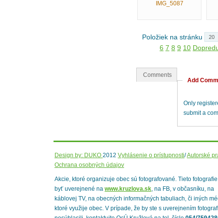
IMG_5087
Položiek na stránku
6
7
8
9
10
Dopred
Comments
Add Comm
Only registe
submit a co
Design by: DUKO
2012
Vyhlásenie o prístupnosti
/
Autorské p
Ochrana osobných údajov
Akcie, ktoré organizuje obec sú fotografované. Tieto fotografi
byť uverejnené na
www.kruzlova.sk
, na FB, v občasníku, na
káblovej TV, na obecných informačných tabuliach, či iných mé
ktoré využije obec. V prípade, že by ste s uverejnením fotograf