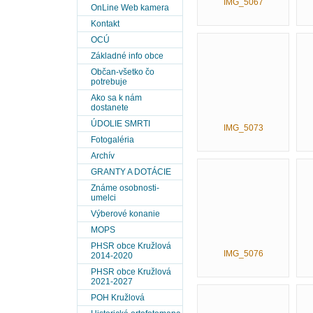
IMG_5067
OnLine Web kamera
Kontakt
OCÚ
Základné info obce
Občan-všetko čo
potrebuje
Ako sa k nám
dostanete
ÚDOLIE SMRTI
IMG_5073
Fotogaléria
Archív
GRANTY A DOTÁCIE
Známe osobnosti-
umelci
Výberové konanie
MOPS
PHSR obce Kružlová
IMG_5076
2014-2020
PHSR obce Kružlová
2021-2027
POH Kružlová