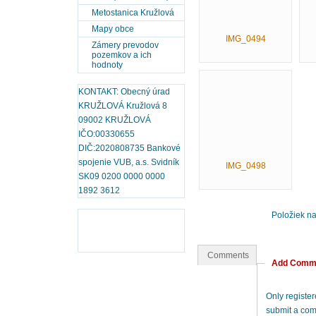
Metostanica Kružlová
Mapy obce
IMG_0494
Zámery prevodov
pozemkov a ich
hodnoty
KONTAKT: Obecný úrad
KRUŽLOVÁ Kružlová 8
09002 KRUŽLOVÁ
IČO:00330655
DIČ:2020808735 Bankové
spojenie VUB, a.s. Svidník
IMG_0498
SK09 0200 0000 0000
1892 3612
Položiek n
Comments
Add Comm
Only registe
submit a co