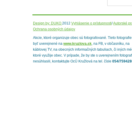
Design by: DUKO
2012
Vyhlásenie o prístupnosti
/
Autorské p
Ochrana osobných údajov
Akcie, ktoré organizuje obec sú fotografované. Tieto fotografi
byť uverejnené na
www.kruzlova.sk
, na FB, v občasníku, na
káblovej TV, na obecných informačných tabuliach, či iných mé
ktoré využije obec. V prípade, že by ste s uverejnením fotograf
nesúhlasili, kontaktujte OcÚ Kružlová na tel. čísle
054/759428