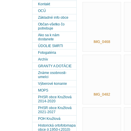
Kontakt
OCÚ
Základné info obce
Občan-všetko čo
potrebuje
Ako sa k nám
dostanete
IMG_0468
ÚDOLIE SMRTI
Fotogaléria
Archív
GRANTY A DOTÁCIE
Známe osobnosti-
umelci
Výberové konanie
MOPS
IMG_0482
PHSR obce Kružlová
2014-2020
PHSR obce Kružlová
2021-2027
POH Kružlová
Historická ortofotomapa
obce (r.1950-r.2010)