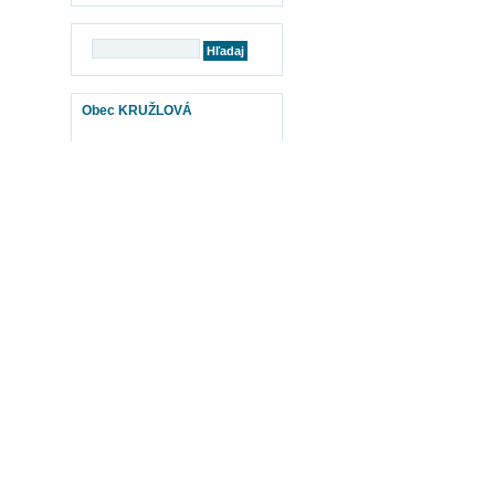
Obec KRUŽLOVÁ
mapy
BABYBURZA
Otvor www.babyburza.sk TU