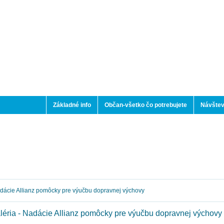
Základné info
Občan-všetko čo potrebujete
Návštev
ácie Allianz pomôcky pre výučbu dopravnej výchovy
léria - Nadácie Allianz pomôcky pre výučbu dopravnej výchovy