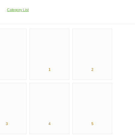
Category List
1
2
3
4
5