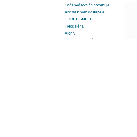
Občan-všetko čo potrebuje
Ako sa k nám dostanete
ÚDOLIE SMRTI
Fotogaléria
Archív
GRANTY A DOTÁCIE
Známe osobnosti-umelci
Výberové konanie
MOPS
PHSR obce Kružlová 2014-
2020
PHSR obce Kružlová 2021-
2027
POH Kružlová
Historická ortofotomapa obce
IMG-2
(r.1950-r.2010)
Metostanica Kružlová
Mapy obce
Zámery prevodov pozemkov a
ich hodnoty