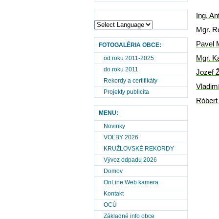
Ing. An
Mgr. R
Pavel 
FOTOGALÉRIA OBCE:
Mgr. Ka
od roku 2011-2025
do roku 2011
Jozef 
Rekordy a certifikáty
Vladimí
Projekty publicita
Róbert 
MENU:
Novinky
VOĽBY 2026
KRUŽLOVSKÉ REKORDY
Vývoz odpadu 2026
Domov
OnLine Web kamera
Kontakt
OCÚ
Základné info obce