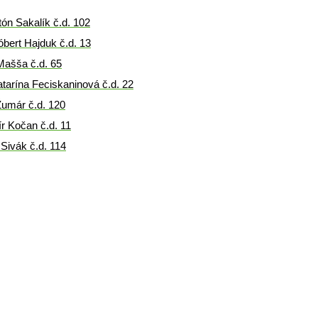
tón Sakalík č.d. 102
óbert Hajduk č.d. 13
Mašša č.d. 65
tarína Feciskaninová č.d. 22
Žumár č.d. 120
r Kočan č.d. 11
Sivák č.d. 114