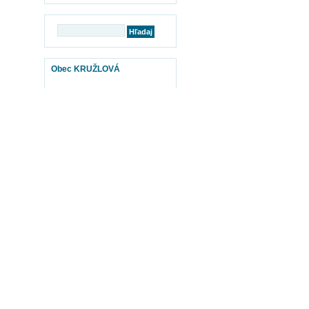
Obec KRUŽLOVÁ
mapy
BABYBURZA
Otvor www.babyburza.sk TU