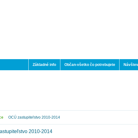
Základné info
Občan-všetko čo potrebujete
Návštev
ce
OCÚ zastupiteľstvo 2010-2014
stupiteľstvo 2010-2014