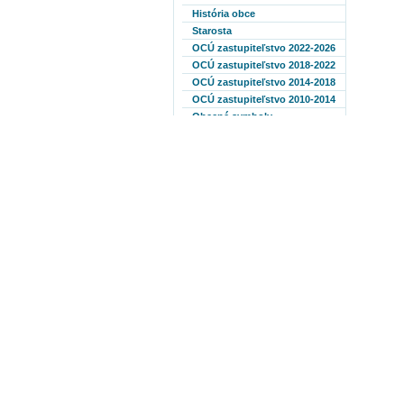
História obce
Starosta
OCÚ zastupiteľstvo 2022-2026
OCÚ zastupiteľstvo 2018-2022
OCÚ zastupiteľstvo 2014-2018
OCÚ zastupiteľstvo 2010-2014
Obecné symboly
Hlavný kontrolór
Občan-všetko čo potrebuje
Ako sa k nám dostanete
ÚDOLIE SMRTI
Fotogaléria
Archív
GRANTY A DOTÁCIE
Známe osobnosti-umelci
Výberové konanie
MOPS
PHSR obce Kružlová 2014-
2020
PHSR obce Kružlová 2021-
2027