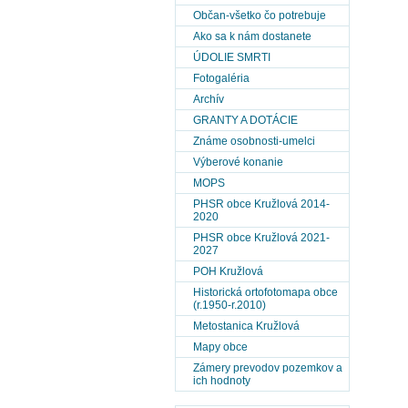
Občan-všetko čo potrebuje
Ako sa k nám dostanete
ÚDOLIE SMRTI
Fotogaléria
Archív
GRANTY A DOTÁCIE
Známe osobnosti-umelci
Výberové konanie
MOPS
PHSR obce Kružlová 2014-
2020
PHSR obce Kružlová 2021-
2027
POH Kružlová
Historická ortofotomapa obce
(r.1950-r.2010)
Metostanica Kružlová
Mapy obce
Zámery prevodov pozemkov a
ich hodnoty