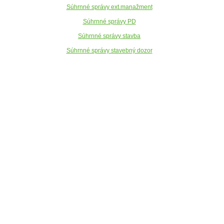
Súhrnné správy ext.manažment
Súhrnné správy PD
Súhrnné správy stavba
Súhrnné správy stavebný dozor