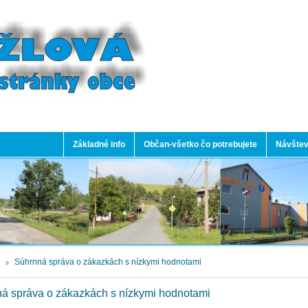
Základné info
Občan-všetko čo potrebujete
Návštev
Súhrnná správa o zákazkách s nízkymi hodnotami
á správa o zákazkách s nízkymi hodnotami