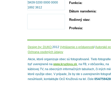
SK09 0200 0000 0000
Funkcia:
1892 3612
Dátum narodenia:
Rodinný stav:
Profesia:
Design by: DUKO
2012
Vyhlásenie o prístupnosti
/
Autorské p
Ochrana osobných údajov
Akcie, ktoré organizuje obec sú fotografované. Tieto fotografi
byť uverejnené na
www.kruzlova.sk
, na FB, v občasníku, na
káblovej TV, na obecných informačných tabuliach, či iných mé
ktoré využije obec. V prípade, že by ste s uverejnením fotograf
nesúhlasili, kontaktujte OcÚ Kružlová na tel. čísle
054/759428