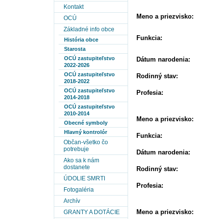
Kontakt
Meno a priezvisko:
OCÚ
Základné info obce
Funkcia:
História obce
Starosta
OCÚ zastupiteľstvo
Dátum narodenia:
2022-2026
OCÚ zastupiteľstvo
Rodinný stav:
2018-2022
OCÚ zastupiteľstvo
Profesia:
2014-2018
OCÚ zastupiteľstvo
2010-2014
Meno a priezvisko:
Obecné symboly
Hlavný kontrolór
Funkcia:
Občan-všetko čo
potrebuje
Dátum narodenia:
Ako sa k nám
dostanete
Rodinný stav:
ÚDOLIE SMRTI
Profesia:
Fotogaléria
Archív
Meno a priezvisko:
GRANTY A DOTÁCIE