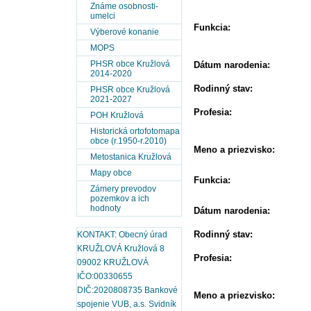
Známe osobnosti-
umelci
Funkcia:
Výberové konanie
MOPS
PHSR obce Kružlová
Dátum narodenia:
2014-2020
Rodinný stav:
PHSR obce Kružlová
2021-2027
Profesia:
POH Kružlová
Historická ortofotomapa
obce (r.1950-r.2010)
Meno a priezvisko:
Metostanica Kružlová
Mapy obce
Funkcia:
Zámery prevodov
pozemkov a ich
hodnoty
Dátum narodenia:
Rodinný stav:
KONTAKT: Obecný úrad
KRUŽLOVÁ Kružlová 8
Profesia:
09002 KRUŽLOVÁ
IČO:00330655
DIČ:2020808735 Bankové
Meno a priezvisko:
spojenie VUB, a.s. Svidník