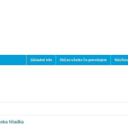
Základné info
Občan-všetko čo potrebujete
Návštev
ska hliadka