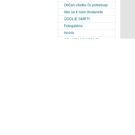
Občan-všetko čo potrebuje
Ako sa k nám dostanete
ÚDOLIE SMRTI
Fotogaléria
Archív
GRANTY A DOTÁCIE
Známe osobnosti-umelci
Výberové konanie
MOPS
Info o projekte
PHSR obce Kružlová 2014-
2020
PHSR obce Kružlová 2021-
2027
POH Kružlová
Historická ortofotomapa obce
(r.1950-r.2010)
Metostanica Kružlová
Mapy obce
Zámery prevodov pozemkov a
ich hodnoty