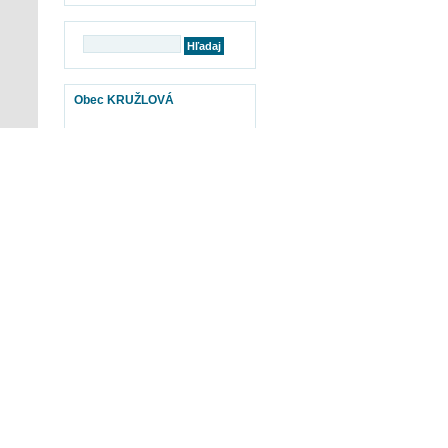
Obec KRUŽLOVÁ
mapy
BABYBURZA
Otvor www.babyburza.sk TU