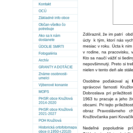
Kontakt
OCÚ
Základné info obce
Občan-všetko čo
potrebuje
Zdôraznil, že im patrí obd
Ako sa k nám
dostanete
úcty k tým, ktorí nás vych
mesiac v roku. Úcta k ni
ÚDOLIE SMRTI
v rodine, na pracovisku, 
Fotogaléria
Kto sa naučí vážiť si šedi
Archív
nepovšimnutý. Preto si tr
GRANTY A DOTÁCIE
nielen v tento deň ale stál
Známe osobnosti-
umelci
Osobitne poďakoval aj
Výberové konanie
správcovi farnosti Kružl
MOPS
Dobroslava pri príležitost
PHSR obce Kružlová
1963 tu pracuje a jeho ži
2014-2020
obcami. Pri tejto príležito
PHSR obce Kružlová
obraz Pravoslávneho ch
2021-2027
Kružlovčanka pani Kovačí
POH Kružlová
Historická ortofotomapa
Nedeľné popoludnie prí
obce (r.1950-r.2010)