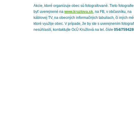
Akcie, ktoré organizuje obec sú fotografované. Tieto fotografi
byť uverejnené na
www.kruzlova.sk
, na FB, v občasníku, na
káblovej TV, na obecných informačných tabuliach, či iných mé
ktoré využije obec. V prípade, že by ste s uverejnením fotograf
nesúhlasili, kontaktujte OcÚ Kružlová na tel. čísle
054/759428