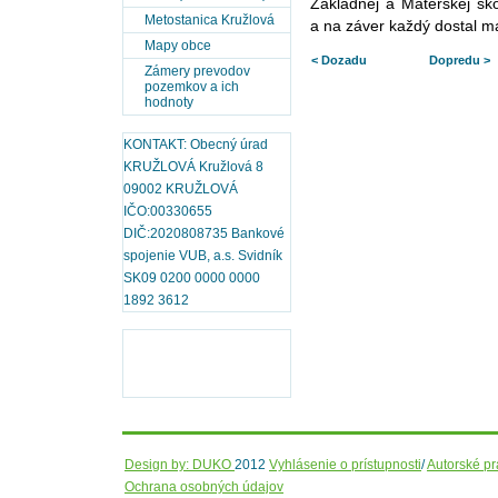
Základnej a Materskej šk
Metostanica Kružlová
a na záver každý dostal m
Mapy obce
< Dozadu
Dopredu >
Zámery prevodov
pozemkov a ich
hodnoty
KONTAKT: Obecný úrad
KRUŽLOVÁ Kružlová 8
09002 KRUŽLOVÁ
IČO:00330655
DIČ:2020808735 Bankové
spojenie VUB, a.s. Svidník
SK09 0200 0000 0000
1892 3612
Design by: DUKO
2012
Vyhlásenie o prístupnosti
/
Autorské p
Ochrana osobných údajov