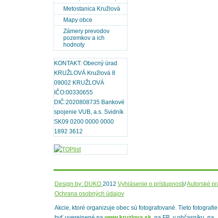
Metostanica Kružlová
Mapy obce
Zámery prevodov
pozemkov a ich
hodnoty
KONTAKT: Obecný úrad
KRUŽLOVÁ Kružlová 8
09002 KRUŽLOVÁ
IČO:00330655
DIČ:2020808735 Bankové
spojenie VUB, a.s. Svidník
SK09 0200 0000 0000
1892 3612
Design by: DUKO
2012
Vyhlásenie o prístupnosti
/
Autorské p
Ochrana osobných údajov
Akcie, ktoré organizuje obec sú fotografované. Tieto fotografi
byť uverejnené na
www.kruzlova.sk
, na FB, v občasníku, na