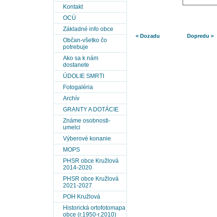
Kontakt
OCÚ
Základné info obce
< Dozadu
Dopredu >
Občan-všetko čo
potrebuje
Ako sa k nám
dostanete
ÚDOLIE SMRTI
Fotogaléria
Archív
GRANTY A DOTÁCIE
Známe osobnosti-
umelci
Výberové konanie
MOPS
PHSR obce Kružlová
2014-2020
PHSR obce Kružlová
2021-2027
POH Kružlová
Historická ortofotomapa
obce (r.1950-r.2010)