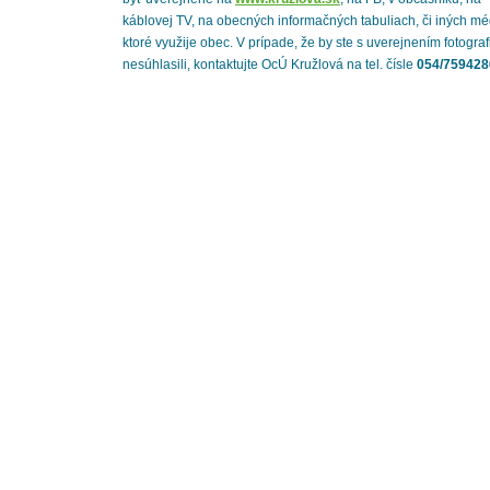
káblovej TV, na obecných informačných tabuliach, či iných mé
ktoré využije obec. V prípade, že by ste s uverejnením fotograf
nesúhlasili, kontaktujte OcÚ Kružlová na tel. čísle
054/759428