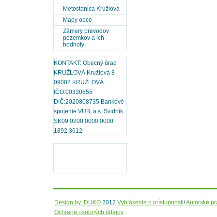
Metostanica Kružlová
Mapy obce
Zámery prevodov
pozemkov a ich
hodnoty
KONTAKT: Obecný úrad
KRUŽLOVÁ Kružlová 8
09002 KRUŽLOVÁ
IČO:00330655
DIČ:2020808735 Bankové
spojenie VUB, a.s. Svidník
SK09 0200 0000 0000
1892 3612
Design by: DUKO
2012
Vyhlásenie o prístupnosti
/
Autorské p
Ochrana osobných údajov