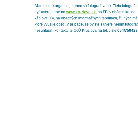
Akcie, ktoré organizuje obec sú fotografované. Tieto fotografi
byť uverejnené na
www.kruzlova.sk
, na FB, v občasníku, na
káblovej TV, na obecných informačných tabuliach, či iných mé
ktoré využije obec. V prípade, že by ste s uverejnením fotograf
nesúhlasili, kontaktujte OcÚ Kružlová na tel. čísle
054/759428