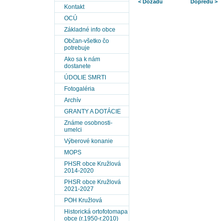
< Dozadu
Dopredu >
Kontakt
OCÚ
Základné info obce
Občan-všetko čo
potrebuje
Ako sa k nám
dostanete
ÚDOLIE SMRTI
Fotogaléria
Archív
GRANTY A DOTÁCIE
Známe osobnosti-
umelci
Výberové konanie
MOPS
PHSR obce Kružlová
2014-2020
PHSR obce Kružlová
2021-2027
POH Kružlová
Historická ortofotomapa
obce (r.1950-r.2010)