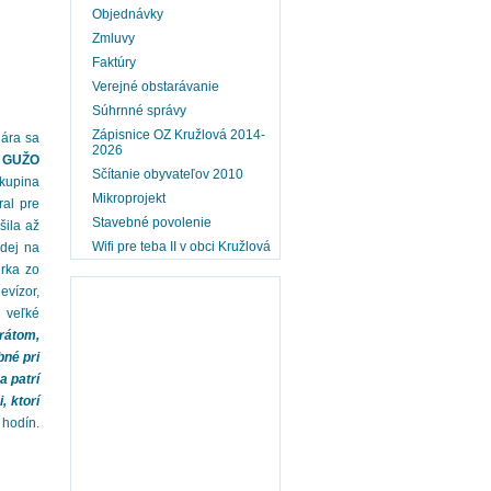
Objednávky
Zmluvy
Faktúry
Verejné obstarávanie
Súhrnné správy
Zápisnice OZ Kružlová 2014-
uára sa
2026
n GUŽO
Sčítanie obyvateľov 2010
kupina
Mikroprojekt
ral pre
Stavebné povolenie
šila až
Wifi pre teba II v obci Kružlová
ádej na
urka zo
evízor,
a veľké
rátom,
bné pri
a patrí
 ktorí
hodín.