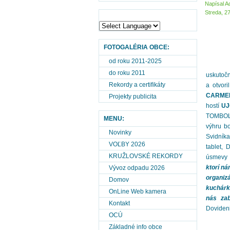
Napísal A
Streda, 2
FOTOGALÉRIA OBCE:
od roku 2011-2025
do roku 2011
uskutočn
Rekordy a certifikáty
a otvor
CARME
Projekty publicita
hostí
UJ
TOMBOLA.
MENU:
výhru b
Novinky
Svidníka
VOĽBY 2026
tablet,
KRUŽLOVSKÉ REKORDY
úsmevy 
ktorí ná
Vývoz odpadu 2026
organiz
Domov
kuchárk
OnLine Web kamera
nás zab
Kontakt
Dovideni
OCÚ
Základné info obce