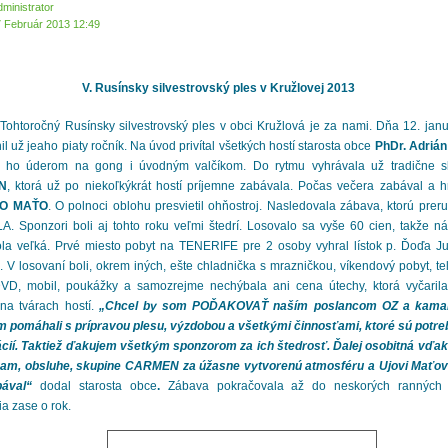
dministrator
7 Február 2013 12:49
V. Rusínsky silvestrovský ples v Kružlovej 2013
Tohtoročný Rusínsky silvestrovský ples v obci Kružlová je za nami. Dňa 12. jan
il už jeaho piaty ročník. Na úvod privítal všetkých hostí starosta obce
PhDr. Adriá
il ho úderom na gong i úvodným valčíkom. Do rytmu vyhrávala už tradične s
N
, ktorá už po niekoľkýkrát hostí príjemne zabávala. Počas večera zabával a h
O MAŤO
. O polnoci oblohu presvietil ohňostroj. Nasledovala zábava, ktorú preru
 Sponzori boli aj tohto roku veľmi štedrí. Losovalo sa vyše 60 cien, takže n
ola veľká. Prvé miesto pobyt na TENERIFE
pre 2 osoby vyhral lístok p. Ďoďa J
. V losovaní boli, okrem iných, ešte chladnička s mrazničkou, víkendový pobyt, tel
 DVD, mobil, poukážky a samozrejme nechýbala ani cena útechy, ktorá vyčaril
na tvárach hostí.
„Chcel by som POĎAKOVAŤ naším poslancom OZ a kama
m pomáhali s prípravou plesu, výzdobou a všetkými činnosťami, ktoré sú potre
ácií. Taktiež ďakujem všetkým sponzorom za ich štedrosť. Ďalej osobitná vďak
am, obsluhe, skupine CARMEN za úžasne vytvorenú atmosféru a Ujovi Maťovi,
ával“
dodal starosta obce
.
Zábava pokračovala až do neskorých ranných 
a zase o rok.