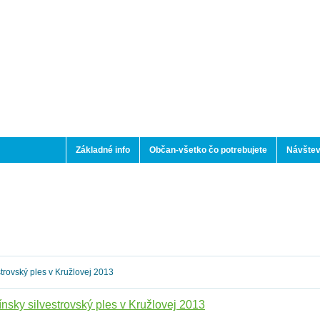
Základné info
Občan-všetko čo potrebujete
Návštev
trovský ples v Kružlovej 2013
ínsky silvestrovský ples v Kružlovej 2013