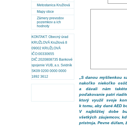
Metostanica Kružlová
Mapy obce
Zámery prevodov
pozemkov a ich
hodnoty
KONTAKT: Obecný úrad
KRUŽLOVÁ Kružlová 8
09002 KRUŽLOVÁ
IČO:00330655
DIČ:2020808735 Bankové
spojenie VUB, a.s. Svidník
SK09 0200 0000 0000
1892 3612
„S danou myšlienkou sa
nakoľko niekoľko osôb
a dávali nám takét
poďakovanie patrí riadit
ktorý využil svoje k
k tomu, aby dané AED b
V najbližšej dobe bu
všetkých záujemcov, kd
prístroja. Pevne dúfam, 