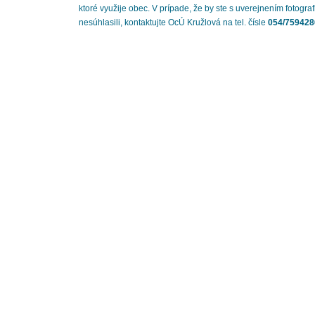
ktoré využije obec. V prípade, že by ste s uverejnením fotograf
nesúhlasili, kontaktujte OcÚ Kružlová na tel. čísle
054/759428