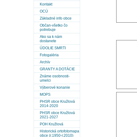
Kontakt
OCÚ
Základné info obce
Občan-všetko čo
potrebuje
Ako sa k nám
dostanete
ÚDOLIE SMRTI
Fotogaléria
Archív
GRANTY A DOTÁCIE
Známe osobnosti-
umelci
Výberové konanie
MOPS
PHSR obce Kružlová
2014-2020
PHSR obce Kružlová
2021-2027
POH Kružlová
Historická ortofotomapa
obce (r.1950-r.2010)