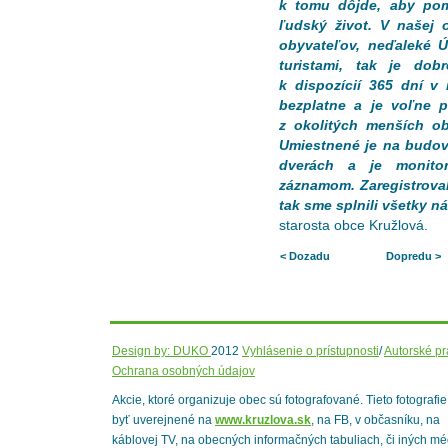
k tomu dôjde, aby pom
ľudský život. V našej 
obyvateľov, neďaleké Ú
turistami, tak je dob
k dispozícií 365 dní v
bezplatne a je voľne 
z okolitých menších ob
Umiestnené je na budo
dverách a je monit
záznamom. Zaregistroval
tak sme splnili všetky n
starosta obce Kružlová.
< Dozadu
Dopredu >
Design by: DUKO
2012
Vyhlásenie o prístupnosti
/
Autorské p
Ochrana osobných údajov
Akcie, ktoré organizuje obec sú fotografované. Tieto fotografi
byť uverejnené na
www.kruzlova.sk
, na FB, v občasníku, na
káblovej TV, na obecných informačných tabuliach, či iných mé