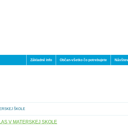
Základné info
Občan-všetko čo potrebujete
Návštev
ERSKEJ ŠKOLE
LÁŠ V MATERSKEJ ŠKOLE