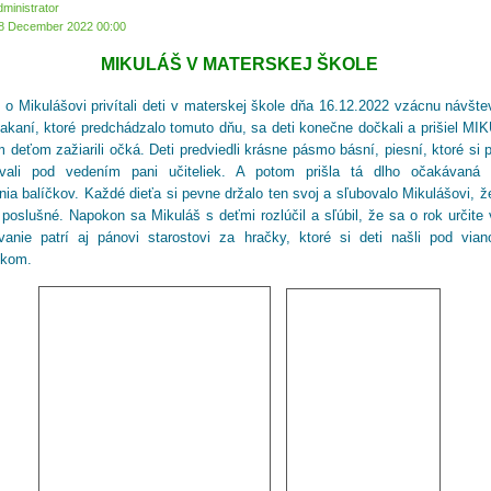
dministrator
18 December 2022 00:00
MIKULÁŠ V MATERSKEJ ŠKOLE
 o Mikulášovi privítali deti v materskej škole dňa 16.12.2022 vzácnu návšte
akaní, ktoré predchádzalo tomuto dňu, sa deti konečne dočkali a prišiel MI
 deťom zažiarili očká. Deti predviedli krásne pásmo básní, piesní, ktoré si 
ovali pod vedením pani učiteliek. A potom prišla tá dlho očakávaná 
nia balíčkov. Každé dieťa si pevne držalo ten svoj a sľubovalo Mikulášovi, 
 poslušné. Napokon sa Mikuláš s deťmi rozlúčil a sľúbil, že sa o rok určite
anie patrí aj pánovi starostovi za hračky, ktoré si deti našli pod via
ekom.