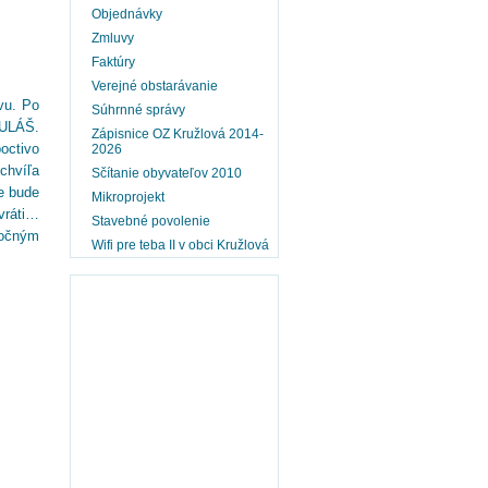
Objednávky
Zmluvy
Faktúry
Verejné obstarávanie
vu. Po
Súhrnné správy
KULÁŠ.
Zápisnice OZ Kružlová 2014-
poctivo
2026
chvíľa
Sčítanie obyvateľov 2010
že bude
Mikroprojekt
 vráti…
Stavebné povolenie
nočným
Wifi pre teba II v obci Kružlová