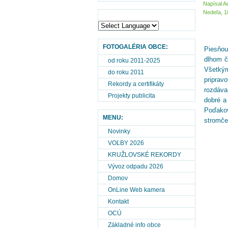
Napísal A
Nedeľa, 
FOTOGALÉRIA OBCE:
Piesňou
dlhom č
od roku 2011-2025
Všetkým
do roku 2011
priprav
Rekordy a certifikáty
rozdáva
Projekty publicita
dobré a
Poďakov
MENU:
stromč
Novinky
VOĽBY 2026
KRUŽLOVSKÉ REKORDY
Vývoz odpadu 2026
Domov
OnLine Web kamera
Kontakt
OCÚ
Základné info obce