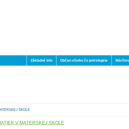
Základné info
Občan-všetko čo potrebujete
Návštev
MATERSKEJ ŠKOLE
ATIEK V MATERSKEJ ŠKOLE