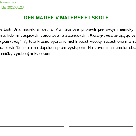
dministrator
8 Máj 2022 08:28
DEŇ MATIEK V MATERSKEJ ŠKOLE
ležitosti Dňa matiek si deti z MŠ Kružlová pripravili pre svoje mamičky 
ie, kde im zaspievali, zarecitovali a zatancovali.
„Krásny mesiac ajajáj, v
patrí máj“.
Aj toto krásne vyznanie mohli počuť všetky zúčastnené mami
 ratolestí 13. mája na dopoludňajšom vystúpení. Na záver malí umelci obda
amičky vyrobeným kvietkom.