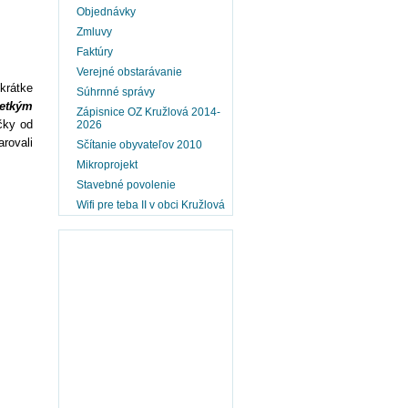
Objednávky
Zmluvy
Faktúry
Verejné obstarávanie
krátke
Súhrnné správy
šetkým
Zápisnice OZ Kružlová 2014-
čky od
2026
rovali
Sčítanie obyvateľov 2010
Mikroprojekt
Stavebné povolenie
Wifi pre teba II v obci Kružlová