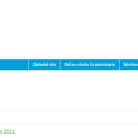
Základné info
Občan-všetko čo potrebujete
Návštev
y 2021