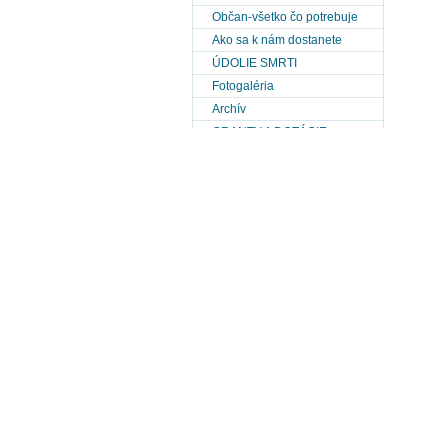
Občan-všetko čo potrebuje
Ako sa k nám dostanete
ÚDOLIE SMRTI
Fotogaléria
Archív
GRANTY A DOTÁCIE
Známe osobnosti-umelci
Výberové konanie
MOPS
PHSR obce Kružlová 2014-
2020
PHSR obce Kružlová 2021-
2027
POH Kružlová
Historická ortofotomapa obce
(r.1950-r.2010)
Metostanica Kružlová
Mapy obce
Zámery prevodov pozemkov a
ich hodnoty