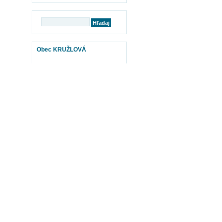
Obec KRUŽLOVÁ
mapy
BABYBURZA
Otvor www.babyburza.sk TU