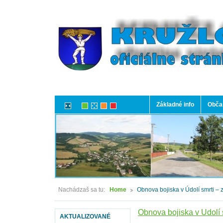
Základné info
Občan
Nachádzaš sa tu:
Home
Obnova bojiska v Údolí smrti –
Obnova bojiska v Údolí 
AKTUALIZOVANÉ