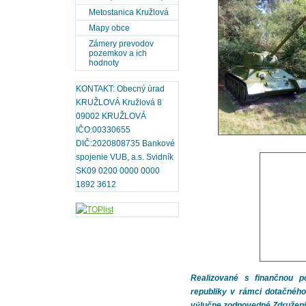
Metostanica Kružlová
Mapy obce
Zámery prevodov
pozemkov a ich
hodnoty
KONTAKT: Obecný úrad
KRUŽLOVÁ Kružlová 8
09002 KRUŽLOVÁ
IČO:00330655
DIČ:2020808735 Bankové
spojenie VUB, a.s. Svidník
SK09 0200 0000 0000
1892 3612
Realizované s finančnou p
republiky v rámci dotačnéh
výlučne zodpovedné Združeni