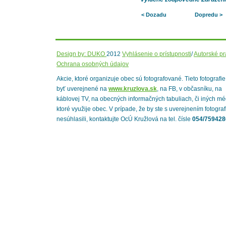
< Dozadu
Dopredu >
Design by: DUKO
2012
Vyhlásenie o prístupnosti
/
Autorské p
Ochrana osobných údajov
Akcie, ktoré organizuje obec sú fotografované. Tieto fotografi
byť uverejnené na
www.kruzlova.sk
, na FB, v občasníku, na
káblovej TV, na obecných informačných tabuliach, či iných mé
ktoré využije obec. V prípade, že by ste s uverejnením fotograf
nesúhlasili, kontaktujte OcÚ Kružlová na tel. čísle
054/759428