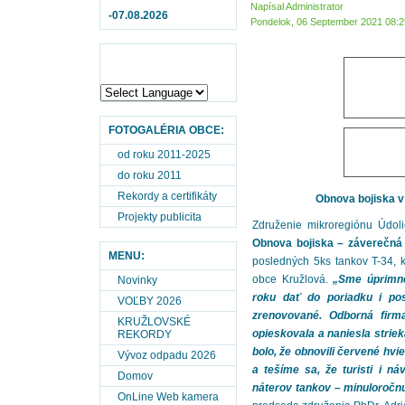
Napísal Administrator
-07.08.2026
Pondelok, 06 September 2021 08:2
FOTOGALÉRIA OBCE:
od roku 2011-2025
do roku 2011
Rekordy a certifikáty
Obnova bojiska v
Projekty publicita
Združenie mikroregiónu Údolie
Obnova bojiska – záverečná
MENU:
posledných 5ks tankov T-34, k
obce Kružlová.
„Sme úprimne
Novinky
roku dať do poriadku i pos
VOĽBY 2026
zrenovované. Odborná firma
KRUŽLOVSKÉ
opieskovala a naniesla strie
REKORDY
bolo, že obnovili červené hv
Vývoz odpadu 2026
a tešíme sa, že turisti i ná
Domov
náterov tankov – minuloročn
OnLine Web kamera