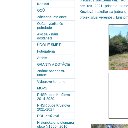
predseda združenia PhDr. Adr
Kontakt
pre rok 2021 prispelo sum
OCÚ
Kružlová, nakoľko sa jedná o ta
Základné info obce
projekt slúži verejnosti, turist
Občan-všetko čo
potrebuje
Ako sa k nám
dostanete
ÚDOLIE SMRTI
Fotogaléria
Archív
GRANTY A DOTÁCIE
Známe osobnosti-
umelci
Výberové konanie
MOPS
PHSR obce Kružlová
2014-2020
PHSR obce Kružlová
2021-2027
POH Kružlová
Historická ortofotomapa
obce (r.1950-r.2010)