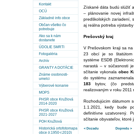
Kontakt
Získané dáta budú slúžiť a
OCÚ
– plánovanie novej infraš
Základné info obce
predškolských zariadení, 
Občan-všetko čo
aj reálna potreba výstavb
potrebuje
Ako sa k nám
Prešovský kraj
dostanete
ÚDOLIE SMRTI
V Prešovskom kraji sa na 
Fotogaléria
23 obcí je so štatútom
systéme ESDB (Elektronic
Archív
narastá – v súčasnosti 
GRANTY A DOTÁCIE
sčítanie vykonala
obec
K
Známe osobnosti-
do systému zaznamenala 
umelci
183
bytov, (čo predsta
Výberové konanie
realizovaným v roku 2011 
MOPS
PHSR obce Kružlová
Rozhodujúcim dátumom sč
2014-2020
1.1.2021, kedy bude p
PHSR obce Kružlová
definitívne uzatvorený. 
2021-2027
sčítanie obyvateľov, ktoré
POH Kružlová
Historická ortofotomapa
< Dozadu
Dopredu >
obce (r.1950-r.2010)