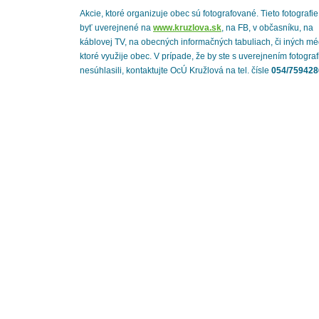
Akcie, ktoré organizuje obec sú fotografované. Tieto fotografi
byť uverejnené na
www.kruzlova.sk
, na FB, v občasníku, na
káblovej TV, na obecných informačných tabuliach, či iných mé
ktoré využije obec. V prípade, že by ste s uverejnením fotograf
nesúhlasili, kontaktujte OcÚ Kružlová na tel. čísle
054/759428