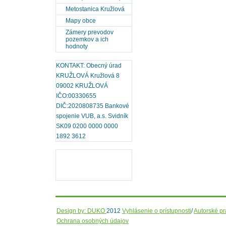
Metostanica Kružlová
Mapy obce
Zámery prevodov
pozemkov a ich
hodnoty
KONTAKT: Obecný úrad
KRUŽLOVÁ Kružlová 8
09002 KRUŽLOVÁ
IČO:00330655
DIČ:2020808735 Bankové
spojenie VUB, a.s. Svidník
SK09 0200 0000 0000
1892 3612
Design by: DUKO
2012
Vyhlásenie o prístupnosti
/
Autorské p
Ochrana osobných údajov