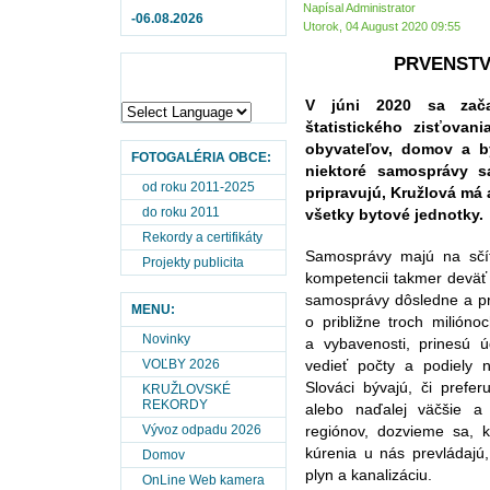
Napísal Administrator
-06.08.2026
Utorok, 04 August 2020 09:55
PRVENSTV
V júni 2020 sa začal
štatistického zisťovan
obyvateľov, domov a b
FOTOGALÉRIA OBCE:
niektoré samosprávy s
od roku 2011-2025
pripravujú, Kružlová má 
do roku 2011
všetky bytové jednotky.
Rekordy a certifikáty
Samosprávy majú na sčí
Projekty publicita
kompetencii takmer deväť
samosprávy dôsledne a pr
MENU:
o približne troch milión
Novinky
a vybavenosti, prinesú 
VOĽBY 2026
vedieť počty a podiely 
Slováci bývajú, či prefe
KRUŽLOVSKÉ
REKORDY
alebo naďalej väčšie a 
Vývoz odpadu 2026
regiónov, dozvieme sa,
kúrenia u nás prevládajú,
Domov
plyn a kanalizáciu.
OnLine Web kamera