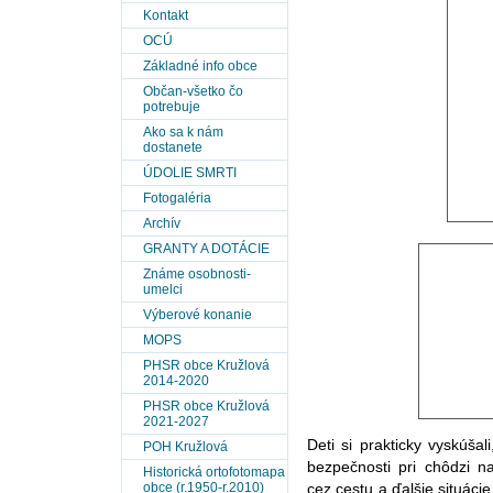
Kontakt
OCÚ
Základné info obce
Občan-všetko čo
potrebuje
Ako sa k nám
dostanete
ÚDOLIE SMRTI
Fotogaléria
Archív
GRANTY A DOTÁCIE
Známe osobnosti-
umelci
Výberové konanie
MOPS
PHSR obce Kružlová
2014-2020
PHSR obce Kružlová
2021-2027
Deti si prakticky vyskúša
POH Kružlová
bezpečnosti pri chôdzi n
Historická ortofotomapa
obce (r.1950-r.2010)
cez cestu a ďalšie situáci