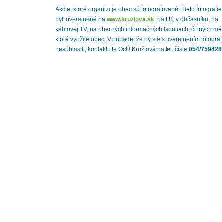
Akcie, ktoré organizuje obec sú fotografované. Tieto fotografi
byť uverejnené na
www.kruzlova.sk
, na FB, v občasníku, na
káblovej TV, na obecných informačných tabuliach, či iných mé
ktoré využije obec. V prípade, že by ste s uverejnením fotograf
nesúhlasili, kontaktujte OcÚ Kružlová na tel. čísle
054/759428