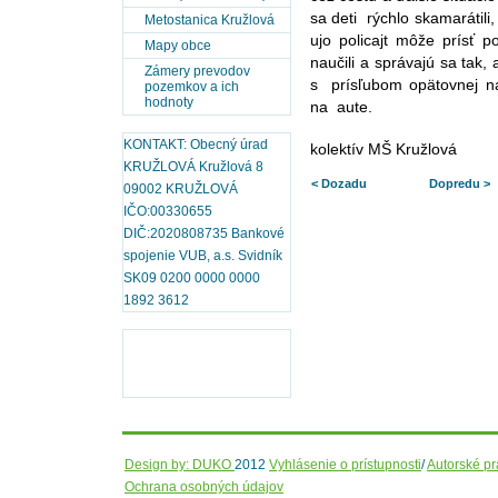
sa deti rýchlo skamarátili, 
Metostanica Kružlová
ujo policajt môže prísť po
Mapy obce
naučili a správajú sa tak, 
Zámery prevodov
s prísľubom opätovnej náv
pozemkov a ich
hodnoty
na aute.
KONTAKT: Obecný úrad
kolektív MŠ Kružlová
KRUŽLOVÁ Kružlová 8
< Dozadu
Dopredu >
09002 KRUŽLOVÁ
IČO:00330655
DIČ:2020808735 Bankové
spojenie VUB, a.s. Svidník
SK09 0200 0000 0000
1892 3612
Design by: DUKO
2012
Vyhlásenie o prístupnosti
/
Autorské p
Ochrana osobných údajov