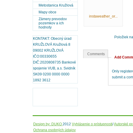
Metostanica Kružlová
Mapy obce
instaweather_or...
Zámery prevodov
pozemkov a ich
hodnoty
Položiek n
KONTAKT: Obecný úrad
KRUŽLOVÁ Kružlová 8
09002 KRUŽLOVÁ
Comments
IČO:00330655
Add Comm
DIČ:2020808735 Bankové
spojenie VUB, a.s. Svidník
Only registe
SK09 0200 0000 0000
submit a co
1892 3612
Design by: DUKO
2012
Vyhlásenie o prístupnosti
/
Autorské p
Ochrana osobných údajov