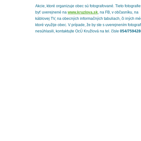
Akcie, ktoré organizuje obec sú fotografované. Tieto fotografi
byť uverejnené na
www.kruzlova.sk
, na FB, v občasníku, na
káblovej TV, na obecných informačných tabuliach, či iných mé
ktoré využije obec. V prípade, že by ste s uverejnením fotograf
nesúhlasili, kontaktujte OcÚ Kružlová na tel. čísle
054/759428