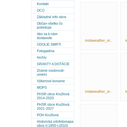
Kontakt
OCÚ
Základné info obce
Občan-všetko čo
potrebuje
Ako sa k nám
dostanete
instaweather_or...
i
ÚDOLIE SMRTI
Fotogaléria
Archív
GRANTY A DOTÁCIE
Známe osobnosti-
umelci
Výberové konanie
MOPS
instaweather_or...
i
PHSR obce Kružlová
2014-2020
PHSR obce Kružlová
2021-2027
POH Kružlová
Historická ortofotomapa
obce (r.1950-r.2010)