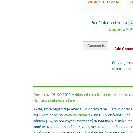
20140531_152204
2
Položiek na stránku
Dopredu
>
K
Comments
Add Comm
Only registe
submit a co
Design by: DUKO
2012
Vyhlásenie o prístupnosti
/
Autorské p
Ochrana osobných údajov
Akcie, ktoré organizuje obec sú fotografované. Tieto fotografi
byť uverejnené na
www.kruzlova.sk
, na FB, v občasníku, na
káblovej TV, na obecných informačných tabuliach, či iných mé
ktoré využije obec. V prípade, že by ste s uverejnením fotograf