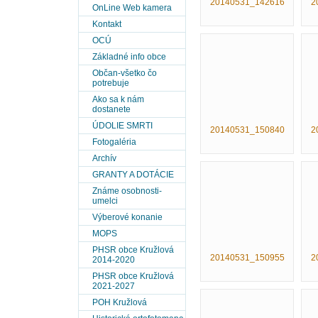
20140531_142616
2
OnLine Web kamera
Kontakt
OCÚ
Základné info obce
Občan-všetko čo
potrebuje
Ako sa k nám
dostanete
ÚDOLIE SMRTI
20140531_150840
2
Fotogaléria
Archív
GRANTY A DOTÁCIE
Známe osobnosti-
umelci
Výberové konanie
MOPS
PHSR obce Kružlová
20140531_150955
2
2014-2020
PHSR obce Kružlová
2021-2027
POH Kružlová