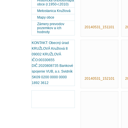
Historická ortofotomapa
obce (r.1950-r.2010)
Metostanica Kružlová
Mapy obce
Zámery prevodov
20140531_151101
2
pozemkov a ich
hodnoty
KONTAKT: Obecný úrad
KRUŽLOVÁ Kružlová 8
09002 KRUŽLOVÁ
IČO:00330655
DIČ:2020808735 Bankové
spojenie VUB, a.s. Svidník
SK09 0200 0000 0000
20140531_152101
2
1892 3612