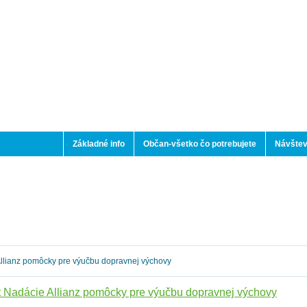
Základné info
Občan-všetko čo potrebujete
Návštev
llianz pomôcky pre výučbu dopravnej výchovy
t Nadácie Allianz pomôcky pre výučbu dopravnej výchovy