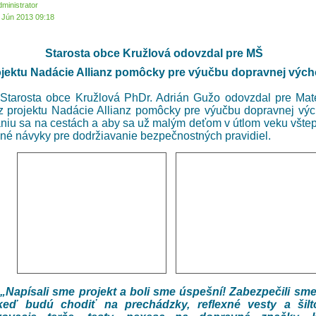
dministrator
1 Jún 2013 09:18
Starosta obce Kružlová odovzdal pre MŠ
ojektu Nadácie Allianz pomôcky pre výučbu dopravnej výc
Starosta obce Kružlová PhDr. Adrián Gužo odovzdal pre Mat
z projektu Nadácie Allianz pomôcky pre výučbu dopravnej výc
niu sa na cestách a aby sa už malým deťom v útlom veku vštep
né návyky pre dodržiavanie bezpečnostných pravidiel.
„Napísali sme projekt a boli sme úspešní! Zabezpečili sm
 keď budú chodiť na prechádzky, reflexné vesty a šilt