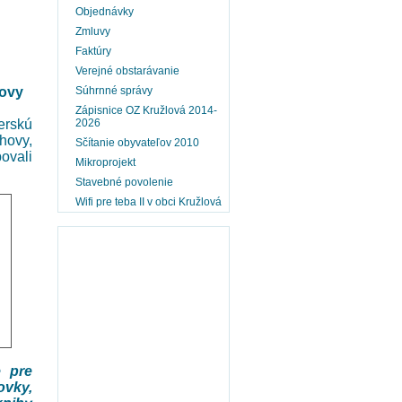
Objednávky
Zmluvy
Faktúry
Verejné obstarávanie
hovy
Súhrnné správy
Zápisnice OZ Kružlová 2014-
erskú
2026
hovy,
Sčítanie obyvateľov 2010
ovali
Mikroprojekt
Stavebné povolenie
Wifi pre teba II v obci Kružlová
e pre
ovky,