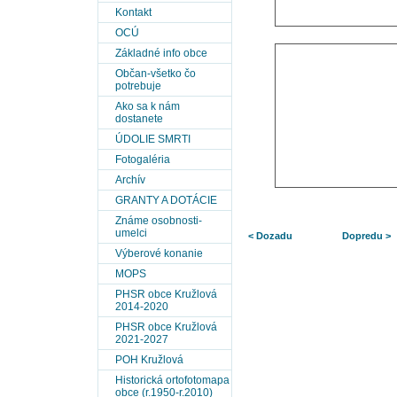
Kontakt
OCÚ
Základné info obce
Občan-všetko čo
potrebuje
Ako sa k nám
dostanete
ÚDOLIE SMRTI
Fotogaléria
Archív
GRANTY A DOTÁCIE
Známe osobnosti-
umelci
< Dozadu
Dopredu >
Výberové konanie
MOPS
PHSR obce Kružlová
2014-2020
PHSR obce Kružlová
2021-2027
POH Kružlová
Historická ortofotomapa
obce (r.1950-r.2010)