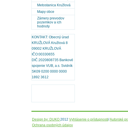
Metostanica Kružlová
Mapy obce
Zámery prevodov
pozemkov a ich
hodnoty
KONTAKT: Obecný úrad
KRUŽLOVÁ Kružlová 8
09002 KRUŽLOVÁ
IČO:00330655
DIČ:2020808735 Bankové
spojenie VUB, a.s. Svidník
SK09 0200 0000 0000
1892 3612
Design by: DUKO
2012
Vyhlásenie o prístupnosti
/
Autorské p
Ochrana osobných údajov