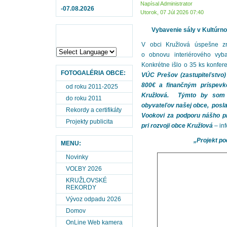
Napísal Administrator
-07.08.2026
Utorok, 07 Júl 2026 07:40
Vybavenie sály v Kultúr
V obci Kružlová úspešne zre
o obnovu interiérového vyb
Konkrétne išlo o 35 ks konfer
FOTOGALÉRIA OBCE:
VÚC Prešov (zastupiteľstvo)
800€ a finančným príspevk
od roku 2011-2025
Kružlová. Týmto by som
do roku 2011
obyvateľov našej obce, posl
Rekordy a certifikáty
Vookovi za podporu nášho pr
Projekty publicita
pri rozvoji obce Kružlová
– in
„Projekt p
MENU:
Novinky
VOĽBY 2026
KRUŽLOVSKÉ
REKORDY
Vývoz odpadu 2026
Domov
OnLine Web kamera