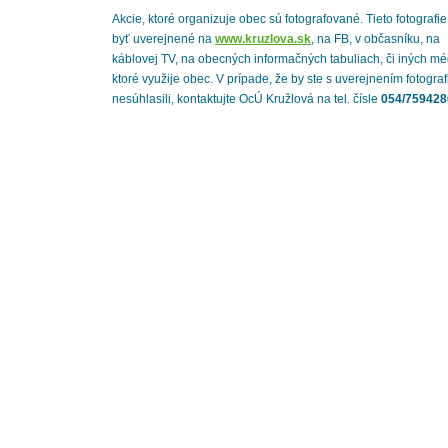
Akcie, ktoré organizuje obec sú fotografované. Tieto fotografi
byť uverejnené na
www.kruzlova.sk
, na FB, v občasníku, na
káblovej TV, na obecných informačných tabuliach, či iných mé
ktoré využije obec. V prípade, že by ste s uverejnením fotograf
nesúhlasili, kontaktujte OcÚ Kružlová na tel. čísle
054/759428