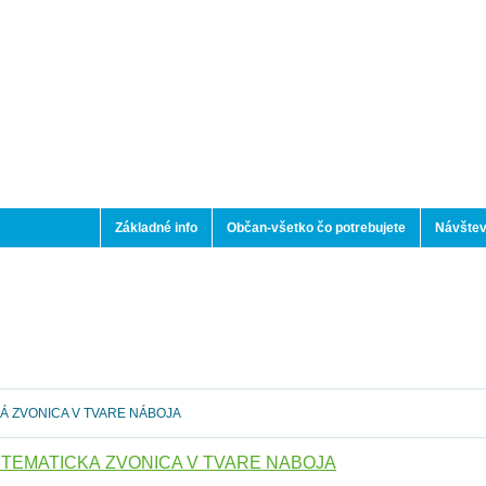
Základné info
Občan-všetko čo potrebujete
Návštev
Á ZVONICA V TVARE NÁBOJA
TEMATICKÁ ZVONICA V TVARE NÁBOJA