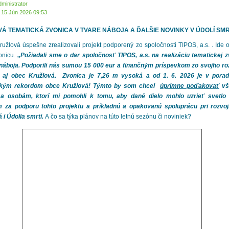
dministrator
 15 Jún 2026 09:53
Á TEMATICKÁ ZVONICA V TVARE NÁBOJA A ĎALŠIE NOVINKY V ÚDOLÍ SMR
ružlová úspešne zrealizovali projekt podporený zo spoločnosti TIPOS, a.s. . Ide 
onicu.
,,Požiadali sme o dar spoločnosť TIPOS, a.s. na realizáciu tematickej 
 náboja. Podporili nás sumou 15 000 eur a finančným príspevkom zo svojho ro
a aj obec Kružlová. Zvonica je 7,26 m vysoká a od 1. 6. 2026 je v porad
ským rekordom obce Kružlová! Týmto by som chcel
úprimne poďakovať
vš
a osobám, ktorí mi pomohli k tomu, aby dané dielo mohlo uzrieť svetlo 
 za podporu tohto projektu a príkladnú a opakovanú spoluprácu pri rozvoj
 i Údolia smrti.
A čo sa týka plánov na túto letnú sezónu či noviniek?