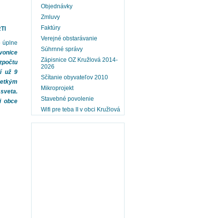
Objednávky
Zmluvy
Faktúry
TI
Verejné obstarávanie
o úplne
Súhrnné správy
zvonice
Zápisnice OZ Kružlová 2014-
zpočtu
2026
í už 9
Sčítanie obyvateľov 2010
etkým
Mikroprojekt
sveta.
Stavebné povolenie
i obce
Wifi pre teba II v obci Kružlová