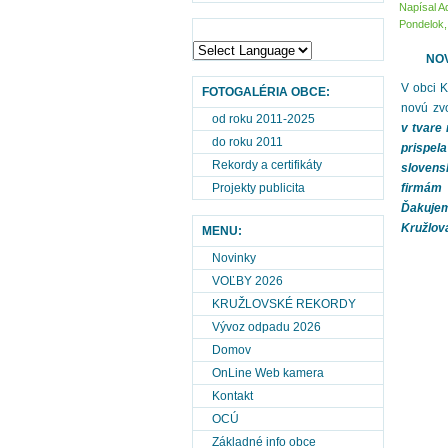
Napísal A
Pondelok,
NOV
V obci K
FOTOGALÉRIA OBCE:
novú zv
od roku 2011-2025
v tvare
do roku 2011
prispel
Rekordy a certifikáty
sloven
Projekty publicita
firmám 
Ďakujem
Kružlová
MENU:
Novinky
VOĽBY 2026
KRUŽLOVSKÉ REKORDY
Vývoz odpadu 2026
Domov
OnLine Web kamera
Kontakt
OCÚ
Základné info obce