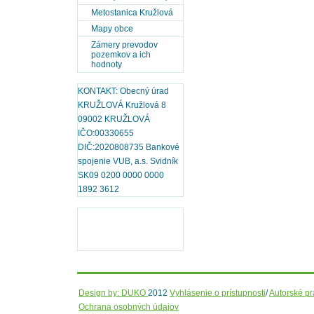
Metostanica Kružlová
Mapy obce
Zámery prevodov
pozemkov a ich
hodnoty
KONTAKT: Obecný úrad
KRUŽLOVÁ Kružlová 8
09002 KRUŽLOVÁ
IČO:00330655
DIČ:2020808735 Bankové
spojenie VUB, a.s. Svidník
SK09 0200 0000 0000
1892 3612
Design by: DUKO
2012
Vyhlásenie o prístupnosti
/
Autorské p
Ochrana osobných údajov