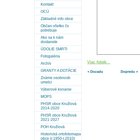
Kontakt
OCÚ
Základné info obce
Občan-všetko čo
potrebuje
Ako sa k nám
dostanete
ÚDOLIE SMRTI
Fotogaléria
Viac fotiek...
Archív
GRANTY A DOTÁCIE
< Dozadu
Dopredu >
Známe osobnosti-
umelci
Výberové konanie
MOPS
PHSR obce Kružlová
2014-2020
PHSR obce Kružlová
2021-2027
POH Kružlová
Historická ortofotomapa
obce (r.1950-r.2010)