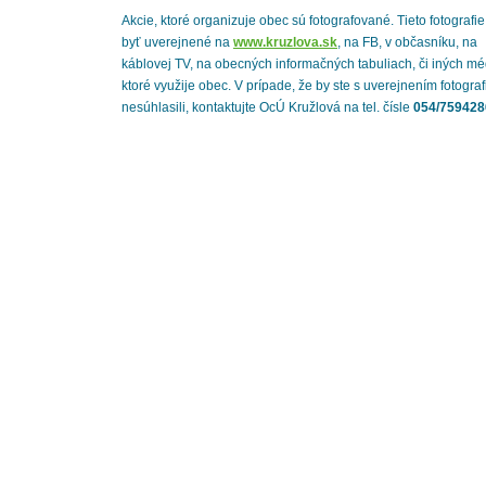
Akcie, ktoré organizuje obec sú fotografované. Tieto fotografi
byť uverejnené na
www.kruzlova.sk
, na FB, v občasníku, na
káblovej TV, na obecných informačných tabuliach, či iných mé
ktoré využije obec. V prípade, že by ste s uverejnením fotograf
nesúhlasili, kontaktujte OcÚ Kružlová na tel. čísle
054/759428