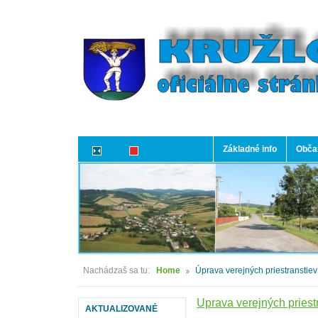
Základné info
Občan
Nachádzaš sa tu:
Home
Úprava verejných priestranstiev
Úprava verejných priestr
AKTUALIZOVANÉ