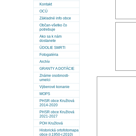
Kontakt
OCÚ
Základné info obce
Občan-všetko čo
potrebuje
Ako sa k nám
dostanete
ÚDOLIE SMRTI
Fotogaléria
Archív
GRANTY A DOTÁCIE
Známe osobnosti-
umelci
Výberové konanie
MOPS
PHSR obce Kružlová
2014-2020
PHSR obce Kružlová
2021-2027
POH Kružlová
Historická ortofotomapa
obce (r.1950-r.2010)