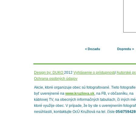
< Dozadu
Dopredu >
Design by: DUKO
2012
Vyhlásenie o prístupnosti
/
Autorské p
Ochrana osobných údajov
Akcie, ktoré organizuje obec sú fotografované. Tieto fotografi
byť uverejnené na
www.kruzlova.sk
, na FB, v občasníku, na
káblovej TV, na obecných informačných tabuliach, či iných mé
ktoré využije obec. V prípade, že by ste s uverejnením fotograf
nesúhlasili, kontaktujte OcÚ Kružlová na tel. čísle
054/759428