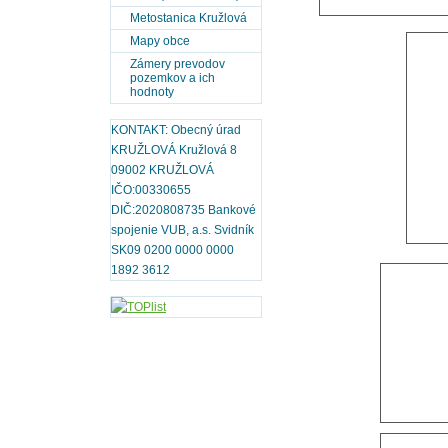
Metostanica Kružlová
Mapy obce
Zámery prevodov
pozemkov a ich
hodnoty
KONTAKT: Obecný úrad
KRUŽLOVÁ Kružlová 8
09002 KRUŽLOVÁ
IČO:00330655
DIČ:2020808735 Bankové
spojenie VUB, a.s. Svidník
SK09 0200 0000 0000
1892 3612