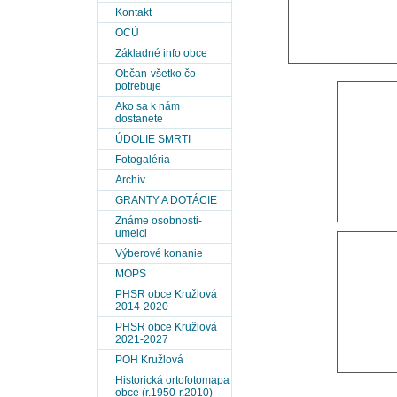
Kontakt
OCÚ
Základné info obce
Občan-všetko čo
potrebuje
Ako sa k nám
dostanete
ÚDOLIE SMRTI
Fotogaléria
Archív
GRANTY A DOTÁCIE
Známe osobnosti-
umelci
Výberové konanie
MOPS
PHSR obce Kružlová
2014-2020
PHSR obce Kružlová
2021-2027
POH Kružlová
Historická ortofotomapa
obce (r.1950-r.2010)