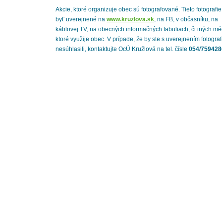
Akcie, ktoré organizuje obec sú fotografované. Tieto fotografi
byť uverejnené na
www.kruzlova.sk
, na FB, v občasníku, na
káblovej TV, na obecných informačných tabuliach, či iných mé
ktoré využije obec. V prípade, že by ste s uverejnením fotograf
nesúhlasili, kontaktujte OcÚ Kružlová na tel. čísle
054/759428