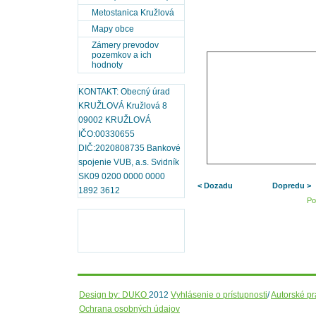
Metostanica Kružlová
Mapy obce
Zámery prevodov
pozemkov a ich
hodnoty
KONTAKT: Obecný úrad
KRUŽLOVÁ Kružlová 8
09002 KRUŽLOVÁ
IČO:00330655
DIČ:2020808735 Bankové
spojenie VUB, a.s. Svidník
SK09 0200 0000 0000
< Dozadu
Dopredu >
1892 3612
Po
Design by: DUKO
2012
Vyhlásenie o prístupnosti
/
Autorské p
Ochrana osobných údajov