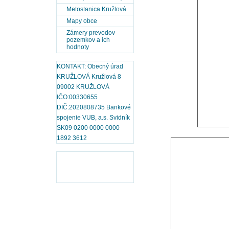
Metostanica Kružlová
Mapy obce
Zámery prevodov
pozemkov a ich
hodnoty
KONTAKT: Obecný úrad
KRUŽLOVÁ Kružlová 8
09002 KRUŽLOVÁ
IČO:00330655
DIČ:2020808735 Bankové
spojenie VUB, a.s. Svidník
SK09 0200 0000 0000
1892 3612