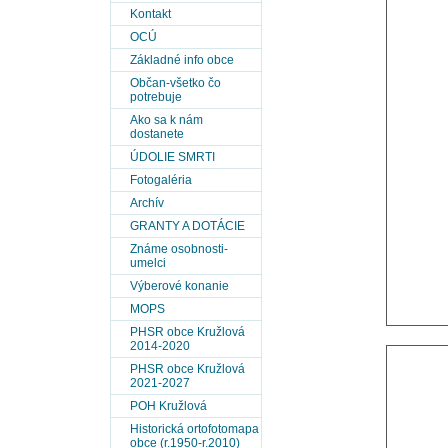
Kontakt
OCÚ
Základné info obce
Občan-všetko čo
potrebuje
Ako sa k nám
dostanete
ÚDOLIE SMRTI
Fotogaléria
Archív
GRANTY A DOTÁCIE
Známe osobnosti-
umelci
Výberové konanie
MOPS
PHSR obce Kružlová
2014-2020
PHSR obce Kružlová
2021-2027
POH Kružlová
Historická ortofotomapa
obce (r.1950-r.2010)