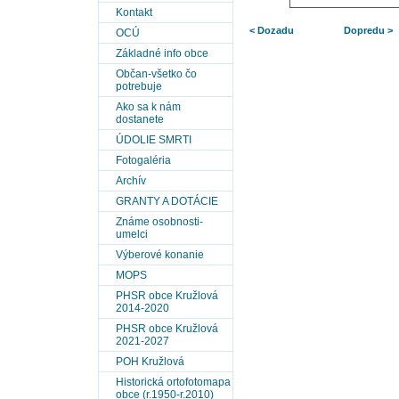
Kontakt
< Dozadu
Dopredu >
OCÚ
Základné info obce
Občan-všetko čo
potrebuje
Ako sa k nám
dostanete
ÚDOLIE SMRTI
Fotogaléria
Archív
GRANTY A DOTÁCIE
Známe osobnosti-
umelci
Výberové konanie
MOPS
PHSR obce Kružlová
2014-2020
PHSR obce Kružlová
2021-2027
POH Kružlová
Historická ortofotomapa
obce (r.1950-r.2010)