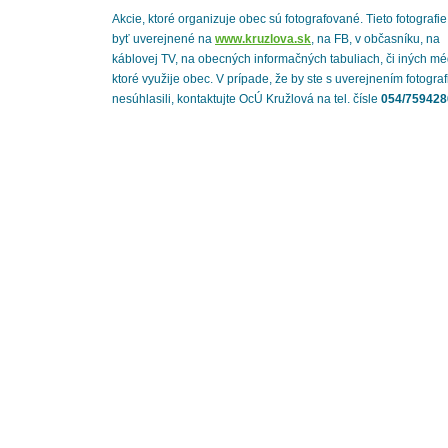
Akcie, ktoré organizuje obec sú fotografované. Tieto fotografi
byť uverejnené na
www.kruzlova.sk
, na FB, v občasníku, na
káblovej TV, na obecných informačných tabuliach, či iných mé
ktoré využije obec. V prípade, že by ste s uverejnením fotograf
nesúhlasili, kontaktujte OcÚ Kružlová na tel. čísle
054/759428