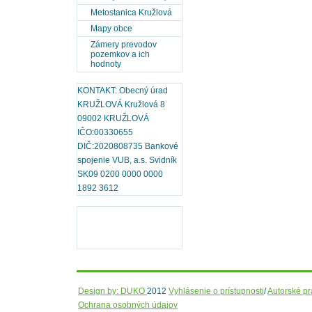
Metostanica Kružlová
Mapy obce
Zámery prevodov
pozemkov a ich
hodnoty
KONTAKT: Obecný úrad
KRUŽLOVÁ Kružlová 8
09002 KRUŽLOVÁ
IČO:00330655
DIČ:2020808735 Bankové
spojenie VUB, a.s. Svidník
SK09 0200 0000 0000
1892 3612
Design by: DUKO
2012
Vyhlásenie o prístupnosti
/
Autorské p
Ochrana osobných údajov