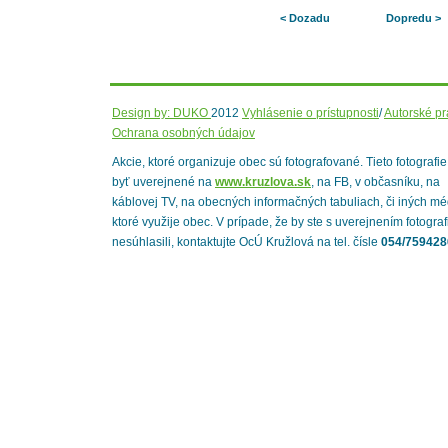
< Dozadu
Dopredu >
Design by: DUKO
2012
Vyhlásenie o prístupnosti
/
Autorské p
Ochrana osobných údajov
Akcie, ktoré organizuje obec sú fotografované. Tieto fotografi
byť uverejnené na
www.kruzlova.sk
, na FB, v občasníku, na
káblovej TV, na obecných informačných tabuliach, či iných mé
ktoré využije obec. V prípade, že by ste s uverejnením fotograf
nesúhlasili, kontaktujte OcÚ Kružlová na tel. čísle
054/759428