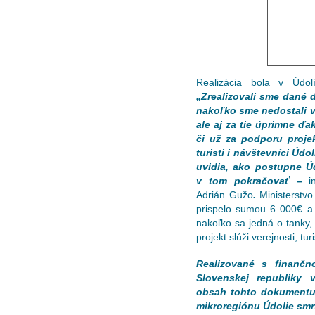
Realizácia bola v Údol
„Zrealizovali sme dané d
nakoľko sme nedostali v
ale aj za tie úprimne ď
či už za podporu proje
turisti i návštevníci Úd
uvidia, ako postupne Ú
v tom pokračovať –
i
Adrián Gužo
.
Ministerstv
prispelo sumou 6 000€ a 
nakoľko sa jedná o tanky, k
projekt slúži verejnosti, t
Realizované s finančn
Slovenskej republiky
obsah tohto dokumentu
mikroregiónu Údolie smr