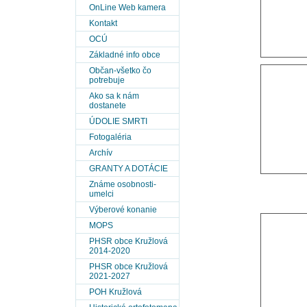
OnLine Web kamera
Kontakt
OCÚ
Základné info obce
Občan-všetko čo
potrebuje
Ako sa k nám
dostanete
ÚDOLIE SMRTI
Fotogaléria
Archív
GRANTY A DOTÁCIE
Známe osobnosti-
umelci
Výberové konanie
MOPS
PHSR obce Kružlová
2014-2020
PHSR obce Kružlová
2021-2027
POH Kružlová