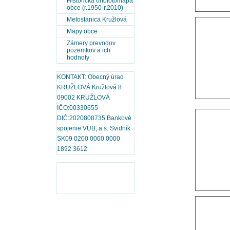
Historická ortofotomapa
obce (r.1950-r.2010)
Metostanica Kružlová
Mapy obce
Zámery prevodov
pozemkov a ich
hodnoty
KONTAKT: Obecný úrad
KRUŽLOVÁ Kružlová 8
09002 KRUŽLOVÁ
IČO:00330655
DIČ:2020808735 Bankové
spojenie VUB, a.s. Svidník
SK09 0200 0000 0000
1892 3612