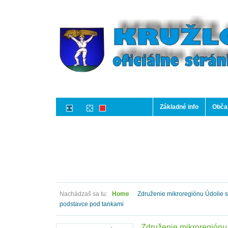
Základné info
Občan
Nachádzaš sa tu:
Home
Združenie mikroregiónu Údolie sm
podstavce pod tankami
Združenie mikroregiónu 